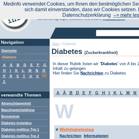
|
Medinfo verwendet Cookies, um Ihnen den bestmöglichen Serv
Aktuelle Nachrichten
Nachrichte
sich damit einverstanden, dass wir Cookies setzen. 
Suchen Sie noch oder Finden Sie schon?
Datenschutzerklärung
--> mehr le
Medinfo.de - Meta-Portal für Gesundheitsthemen
Berücksichtigt afgis, Medisuch und weitere
Qualitätssiegel
.
Navigation
Start
>
Diabetes
Diabetes
Startseite
(Zuckerkrankheit)
Diabetes
In dieser Rubrik listen wir
'Diabetes'
von A bis 
A
Ä
B
D
E
F
G
Inhalt zu gelangen.
H
I
K
L
M
N
O
Hier finden Sie
Nachrichten
zu Diabetes.
W
P
R
S
T
U
V
Z
A
Ä
B
D
E
F
G
H
I
K
L
M
N
verwandte Themen
W
Abgeschlagenheit
Bauchspeicheldrüse
Broteinheit
Diabetes insipidus
»
Weltdiabetestag
Diabetes mellitus Typ 1
Nachrichten
Informationen
Diabetes mellitus Typ 2