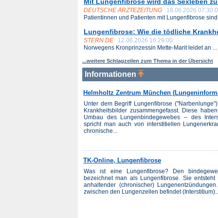
Mit Lungenfibrose wird das Sexleben z
DEUTSCHE ÄRZTEZEITUNG
18.06.2026 07:30:
Patientinnen und Patienten mit Lungenfibrose sind 
Lungenfibrose: Wie die tödliche Krankhe
STERN.DE
12.06.2026 16:29:00
Norwegens Kronprinzessin Mette-Marit leidet an ...
...weitere Schlagzeilen zum Thema in der Übersicht
Informationen
Helmholtz Zentrum München (Lungeninforma
Unter dem Begriff Lungenfibrose ("Narbenlunge")
Krankheitsbilder zusammengefasst. Diese habe
Umbau des Lungenbindegewebes – des Interst
spricht man auch von interstitiellen Lungenerkra
chronische...
TK-Online, Lungenfibrose
Was ist eine Lungenfibrose? Den bindegew
bezeichnet man als Lungenfibrose. Sie entsteht
anhaltender (chronischer) Lungenentzündungen.
zwischen den Lungenzellen befindet (Interstitium)..