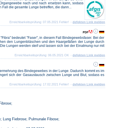
 Organgewebe nach und nach ersetzen kann, sodass
 Fall die gesamte Lunge betreffen, die dann...
Erreichbarkeitsprüfung: 07.05.2021 Fehler! -
defekten Link melden
 "Fibra" bedeutet "Faser", in diesem Fall Bindegewebsfaser. Bei der
schen den Lungenbläschen und den Haargefäßen der Lunge durch
Die Lungen werden steif und lassen sich bei der Einatmung nur mit
Erreichbarkeitsprüfung: 06.05.2021 OK -
defekten Link melden
 Vermehrung des Bindegewebes in der Lunge. Dadurch kommt es im
gert sich der Gasaustausch zwischen Lunge und Blut, sodass es
Erreichbarkeitsprüfung: 17.02.2021 Fehler! -
defekten Link melden
Fibrose;
e; Lung Fiebrose; Pulmunale Fibose;