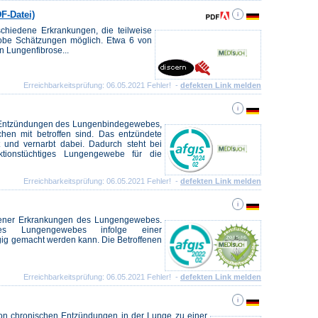
F-Datei)
schiedene Erkrankungen, die teilweise
grobe Schätzungen möglich. Etwa 6 von
n Lungenfibrose...
Erreichbarkeitsprüfung: 06.05.2021 Fehler! -
defekten Link melden
n Entzündungen des Lungenbindegewebes,
en mit betroffen sind. Das entzündete
nd vernarbt dabei. Dadurch steht bei
nktionstüchtiges Lungengewebe für die
Erreichbarkeitsprüfung: 06.05.2021 Fehler! -
defekten Link melden
edener Erkrankungen des Lungengewebes.
s Lungengewebes infolge einer
ig gemacht werden kann. Die Betroffenen
Erreichbarkeitsprüfung: 06.05.2021 Fehler! -
defekten Link melden
von chronischen Entzündungen in der Lunge zu einer