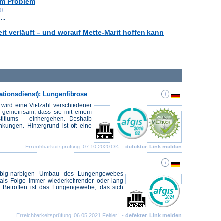
um Problem
00
...
it verläuft – und worauf Mette-Marit hoffen kann
tionsdienst): Lungenfibrose
 wird eine Vielzahl verschiedener
n gemeinsam, dass sie mit einem
itiums – einhergehen. Deshalb
nkungen. Hintergrund ist oft eine
Erreichbarkeitsprüfung: 07.10.2020 OK -
defekten Link melden
ebig-narbigen Umbau des Lungengewebes
 als Folge immer wiederkehrender oder lang
 Betroffen ist das Lungengewebe, das sich
.
Erreichbarkeitsprüfung: 06.05.2021 Fehler! -
defekten Link melden