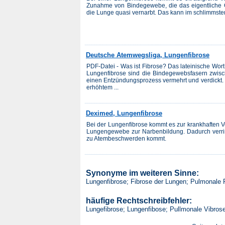
Zunahme von Bindegewebe, die das eigentliche
die Lunge quasi vernarbt. Das kann im schlimmsten
Deutsche Atemwegsliga, Lungenfibrose
PDF-Datei - Was ist Fibrose? Das lateinische Wort
Lungenfibrose sind die Bindegewebsfasern zwi
einen Entzündungsprozess vermehrt und verdickt. 
erhöhtem ...
Deximed, Lungenfibrose
Bei der Lungenfibrose kommt es zur krankhaften
Lungengewebe zur Narbenbildung. Dadurch verrin
zu Atembeschwerden kommt.
Synonyme im weiteren Sinne:
Lungenfibrose; Fibrose der Lungen; Pulmonale 
häufige Rechtschreibfehler:
Lungefibrose; Lungenfibose; Pullmonale Vibros