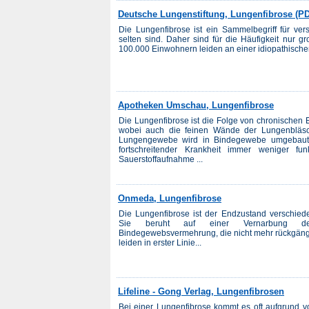
Deutsche Lungenstiftung, Lungenfibrose (PD
Die Lungenfibrose ist ein Sammelbegriff für ver
selten sind. Daher sind für die Häufigkeit nur 
100.000 Einwohnern leiden an einer idiopathische
Apotheken Umschau, Lungenfibrose
Die Lungenfibrose ist die Folge von chronische
wobei auch die feinen Wände der Lungenbläsch
Lungengewebe wird in Bindegewebe umgebaut u
fortschreitender Krankheit immer weniger fu
Sauerstoffaufnahme ...
Onmeda, Lungenfibrose
Die Lungenfibrose ist der Endzustand verschi
Sie beruht auf einer Vernarbung de
Bindegewebsvermehrung, die nicht mehr rückgäng
leiden in erster Linie...
Lifeline - Gong Verlag, Lungenfibrosen
Bei einer Lungenfibrose kommt es oft aufgrund 