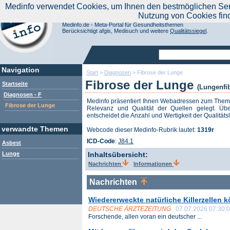
|
Medinfo verwendet Cookies, um Ihnen den bestmöglichen Servi
Aktuelle Nachrichten
Nachrichte
Nutzung von Cookies fin
Suchen Sie noch oder Finden Sie schon?
Medinfo.de - Meta-Portal für Gesundheitsthemen
Berücksichtigt afgis, Medisuch und weitere
Qualitätssiegel
.
Navigation
Start
>
Diagnosen
>
Fibrose der Lunge
Fibrose der Lunge
Startseite
(Lungenfi
Diagnosen - F
Medinfo präsentiert Ihnen Webadressen zum The
Fibrose der Lunge
Relevanz und Qualität der Quellen gelegt. Übe
entscheidet die Anzahl und Wertigkeit der Qualitäts
verwandte Themen
Webcode dieser Medinfo-Rubrik lautet:
1319r
ICD-Code
:
J84.1
Asbest
Lunge
Inhaltsübersicht:
Nachrichten
Informationen
Nachrichten
Wiedererweckte natürliche Killerzellen
DEUTSCHE ÄRZTEZEITUNG
07.07.2026 07:30:
Forschende, allen voran ein deutscher ...