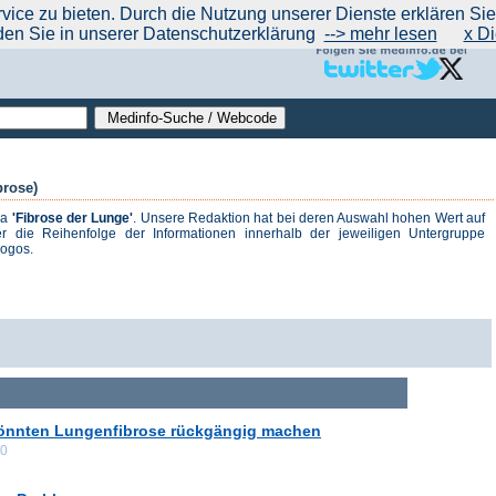
|
|
|
|
ce zu bieten. Durch die Nutzung unserer Dienste erklären Sie s
ntrend
werben auf Medinfo
Anbieter hinzufügen (Gratis!)
über Medinfo
Feedback
den Sie in unserer Datenschutzerklärung
--> mehr lesen
x Di
brose)
ma
'Fibrose der Lunge'
. Unsere Redaktion hat bei deren Auswahl hohen Wert auf
r die Reihenfolge der Informationen innerhalb der jeweiligen Untergruppe
logos.
 könnten Lungenfibrose rückgängig machen
00