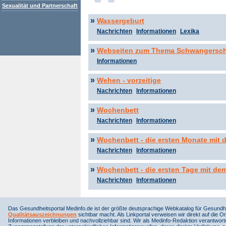
Sexualität und Partnerschaft
»
Wassergeburt
Nachrichten
Informationen
Lexika
»
Webseiten zum Thema Schwangersch
Informationen
»
Wehen - vorzeitige
Nachrichten
Informationen
»
Wochenbett
Nachrichten
Informationen
»
Wochenbett - die ersten Monate mit
Nachrichten
Informationen
»
Wochenbett - die ersten Tage mit de
Nachrichten
Informationen
Das Gesundheitsportal Medinfo.de ist der größte deutsprachige Webkatalog für Gesundhe
Qualitätsauszeichnungen
sichtbar macht. Als Linkportal verweisen wir direkt auf die Or
Informationen verbleiben und nachvollziehbar sind. Wir als Medinfo-Redaktion verantwort