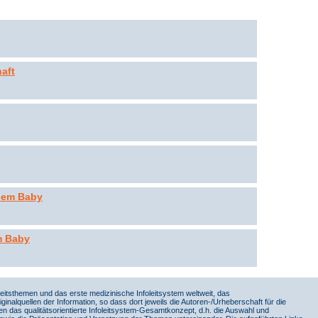
aft
 dem Baby
m Baby
itsthemen und das erste medizinische Infoleitsystem weltweit, das
iginalquellen der Information, so dass dort jeweils die Autoren-/Urheberschaft für die
en das qualitätsorientierte Infoleitsystem-Gesamtkonzept, d.h. die Auswahl und