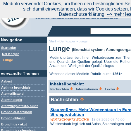
|
Medinfo verwendet Cookies, um Ihnen den bestmöglichen Serv
Aktuelle Nachrichten
Nachrichte
sich damit einverstanden, dass wir Cookies setzen. 
Suchen Sie noch oder Finden Sie schon?
Datenschutzerklärung
--> mehr le
Medinfo.de - Meta-Portal für Gesundheitsthemen
Berücksichtigt afgis, Medisuch und weitere
Qualitätssiegel
.
Navigation
Start
>
Der Körper
>
Lunge
Lunge
Startseite
(Bronchialsystem; Atmungsorga
Der Körper
Medinfo präsentiert Ihnen Webadressen zum Th
Lunge
und Qualität der Quellen gelegt. Über die Reihen
Anzahl und Wertigkeit der Qualitätslogos.
verwandte Themen
Webcode dieser Medinfo-Rubrik lautet:
1261r
Asbest
Inhaltsübersicht:
Asthma bronchiale
Nachrichten
Informationen
Lexika
Atemstillstand
Nachrichten
Atemtherapie
Atemwegsinfekte, akute
Staubstürme: Mehr Wüstenstaub in Euro
Bronchial-Karzinom
Stromproduktion
Bronchiektasen
WIRTSCHAFTSWOCHE
18.07.2026 07:46:00
Wüstenstaub legt sich auf Autos, Solaranlagen und 
Bronchitis - akut
Bronchitis - chronisch