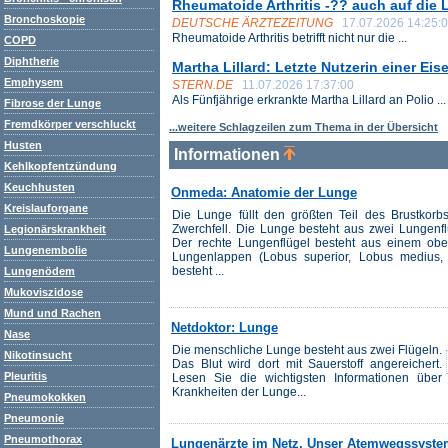
Rheumatoide Arthritis -?? auch auf die
Bronchoskopie
DEUTSCHE ÄRZTEZEITUNG
17.07.2026 14:25:
Rheumatoide Arthritis betrifft nicht nur die ...
COPD
Diphtherie
Martha Lillard: Letzte Nutzerin einer Ei
Emphysem
STERN.DE
11.07.2026 17:37:00
Als Fünfjährige erkrankte Martha Lillard an Polio ...
Fibrose der Lunge
Fremdkörper verschluckt
...weitere Schlagzeilen zum Thema in der Übersicht
Husten
Informationen
Kehlkopfentzündung
Keuchhusten
Onmeda: Anatomie der Lunge
Kreislauforgane
Die Lunge füllt den größten Teil des Brustkor
Zwerchfell. Die Lunge besteht aus zwei Lungenfl
Legionärskrankheit
Der rechte Lungenflügel besteht aus einem obe
Lungenembolie
Lungenlappen (Lobus superior, Lobus medius, L
besteht ...
Lungenödem
Mukoviszidose
Mund und Rachen
Netdoktor: Lunge
Nase
Die menschliche Lunge besteht aus zwei Flügeln.
Nikotinsucht
Das Blut wird dort mit Sauerstoff angereichert.
Pleuritis
Lesen Sie die wichtigsten Informationen über
Krankheiten der Lunge...
Pneumokokken
Pneumonie
Pneumothorax
Lungenärzte im Netz, Unser Atemwegssyst