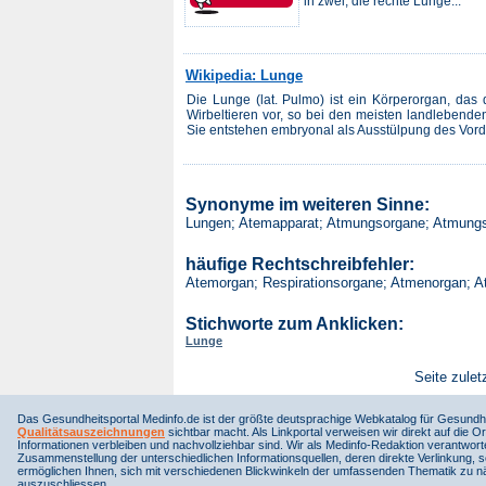
in zwei, die rechte Lunge...
Wikipedia: Lunge
Die Lunge (lat. Pulmo) ist ein Körperorgan, da
Wirbeltieren vor, so bei den meisten landlebend
Sie entstehen embryonal als Ausstülpung des Vord
Synonyme im weiteren Sinne:
Lungen; Atemapparat; Atmungsorgane; Atmungs
häufige Rechtschreibfehler:
Atemorgan; Respirationsorgane; Atmenorgan; A
Stichworte zum Anklicken:
Lunge
Seite zulet
Das Gesundheitsportal Medinfo.de ist der größte deutsprachige Webkatalog für Gesundhe
Qualitätsauszeichnungen
sichtbar macht. Als Linkportal verweisen wir direkt auf die Or
Informationen verbleiben und nachvollziehbar sind. Wir als Medinfo-Redaktion verantwort
Zusammenstellung der unterschiedlichen Informationsquellen, deren direkte Verlinkung, 
ermöglichen Ihnen, sich mit verschiedenen Blickwinkeln der umfassenden Thematik zu näh
auszuschliessen.