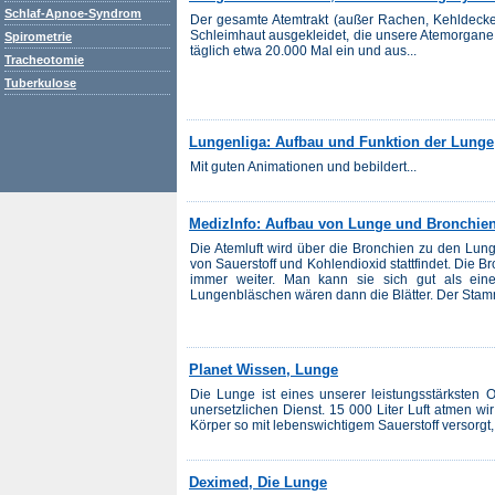
Schlaf-Apnoe-Syndrom
Der gesamte Atemtrakt (außer Rachen, Kehldeckel
Schleimhaut ausgekleidet, die unsere Atemorgane v
Spirometrie
täglich etwa 20.000 Mal ein und aus...
Tracheotomie
Tuberkulose
Lungenliga: Aufbau und Funktion der Lunge
Mit guten Animationen und bebildert...
MedizInfo: Aufbau von Lunge und Bronchie
Die Atemluft wird über die Bronchien zu den Lun
von Sauerstoff und Kohlendioxid stattfindet. Die 
immer weiter. Man kann sie sich gut als ein
Lungenbläschen wären dann die Blätter. Der Stamm
Planet Wissen, Lunge
Die Lunge ist eines unserer leistungsstärksten 
unersetzlichen Dienst. 15 000 Liter Luft atmen wi
Körper so mit lebenswichtigem Sauerstoff versorgt,
Deximed, Die Lunge