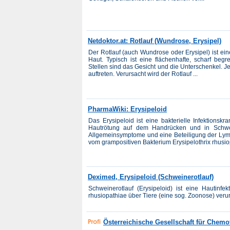
Netdoktor.at: Rotlauf (Wundrose, Erysipel)
Der Rotlauf (auch Wundrose oder Erysipel) ist ein
Haut. Typisch ist eine flächenhafte, scharf beg
Stellen sind das Gesicht und die Unterschenkel. J
auftreten. Verursacht wird der Rotlauf ...
PharmaWiki: Erysipeloid
Das Erysipeloid ist eine bakterielle Infektionskr
Hautrötung auf dem Handrücken und in Schwel
Allgemeinsymptome und eine Beteiligung der Lymp
vom grampositiven Bakterium Erysipelothrix rhusiop
Deximed, Erysipeloid (Schweinerotlauf)
Schweinerotlauf (Erysipeloid) ist eine Hautinfe
rhusiopathiae über Tiere (eine sog. Zoonose) verur
Österreichische Gesellschaft für Chemot