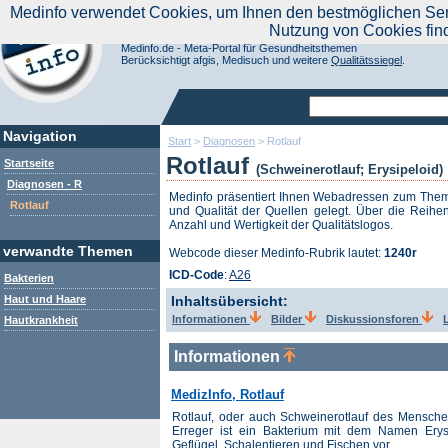
|
Medinfo verwendet Cookies, um Ihnen den bestmöglichen Servi
Aktuelle Nachrichten
Nachrichte
Nutzung von Cookies fin
Suchen Sie noch oder Finden Sie schon?
Medinfo.de - Meta-Portal für Gesundheitsthemen
Berücksichtigt afgis, Medisuch und weitere
Qualitätssiegel
.
Navigation
Start
>
Diagnosen
>
Rotlauf
Rotlauf
Startseite
(Schweinerotlauf; Erysipeloid)
Diagnosen - R
Medinfo präsentiert Ihnen Webadressen zum Th
Rotlauf
und Qualität der Quellen gelegt. Über die Reihen
Anzahl und Wertigkeit der Qualitätslogos.
verwandte Themen
Webcode dieser Medinfo-Rubrik lautet:
1240r
ICD-Code
:
A26
Bakterien
Haut und Haare
Inhaltsübersicht:
Informationen
Bilder
Diskussionsforen
Hautkrankheit
Informationen
MedizInfo, Rotlauf
Rotlauf, oder auch Schweinerotlauf des Mensche
Erreger ist ein Bakterium mit dem Namen Erysi
Geflügel, Schalentieren und Fischen vor...