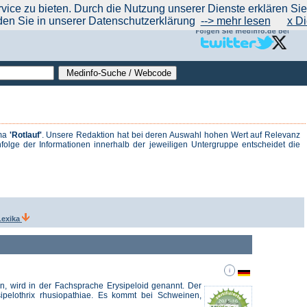
|
|
|
|
ce zu bieten. Durch die Nutzung unserer Dienste erklären Sie s
ntrend
werben auf Medinfo
Anbieter hinzufügen (Gratis!)
über Medinfo
Feedback
den Sie in unserer Datenschutzerklärung
--> mehr lesen
x Di
ema
'Rotlauf'
. Unsere Redaktion hat bei deren Auswahl hohen Wert auf Relevanz
folge der Informationen innerhalb der jeweiligen Untergruppe entscheidet die
Lexika
n, wird in der Fachsprache Erysipeloid genannt. Der
pelothrix rhusiopathiae. Es kommt bei Schweinen,