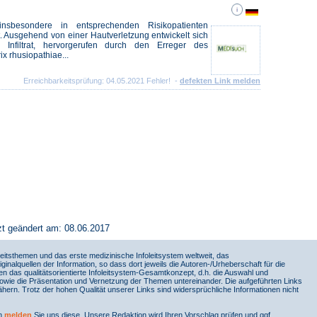
insbesondere in entsprechenden Risikopatienten
t. Ausgehend von einer Hautverletzung entwickelt sich
s Infiltrat, hervorgerufen durch den Erreger des
x rhusiopathiae...
Erreichbarkeitsprüfung: 04.05.2021 Fehler! -
defekten Link melden
zt geändert am: 08.06.2017
itsthemen und das erste medizinische Infoleitsystem weltweit, das
iginalquellen der Information, so dass dort jeweils die Autoren-/Urheberschaft für die
en das qualitätsorientierte Infoleitsystem-Gesamtkonzept, d.h. die Auswahl und
sowie die Präsentation und Vernetzung der Themen untereinander. Die aufgeführten Links
ern. Trotz der hohen Qualität unserer Links sind widersprüchliche Informationen nicht
nn
melden
Sie uns diese. Unsere Redaktion wird Ihren Vorschlag prüfen und ggf.