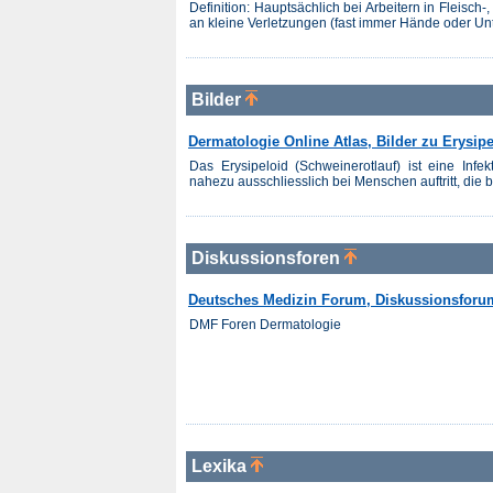
Definition: Hauptsächlich bei Arbeitern in Fleisc
an kleine Verletzungen (fast immer Hände oder Unt
Bilder
Dermatologie Online Atlas, Bilder zu Erysipe
Das Erysipeloid (Schweinerotlauf) ist eine Infek
nahezu ausschliesslich bei Menschen auftritt, die b
Diskussionsforen
Deutsches Medizin Forum, Diskussionsforu
DMF Foren Dermatologie
Lexika