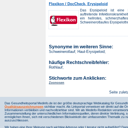
Flexikon / DocCheck, Erysipeloid
Das Erysipeloid ist eine 
auftretende Infektionskrankhei
ein hellrotes, schmerzhafte
Schweinerotlaufes Erysipelothri
Synonyme im weiteren Sinne:
Schweinerotlauf; Haut-Erysipeloid;
häufige Rechtschreibfehler:
Rothlauf;
Stichworte zum Anklicken:
Zoonosen
Seite zulet
Das Gesundheitsportal Medinfo.de ist der größte deutsprachige Webkatalog für Gesundhe
Qualitätsauszeichnungen
sichtbar macht. Als Linkportal verweisen wir direkt auf die Or
Informationen verbleiben und nachvollziehbar sind. Wir als Medinfo-Redaktion verantwort
Zusammenstellung der unterschiedlichen Informationsquellen, deren direkte Verlinkung, 
ermöglichen Ihnen, sich mit verschiedenen Blickwinkeln der umfassenden Thematik zu näh
auszuschliessen.
Wir haben eine Ihrer Meinung nach wichtige Adresse oder Literatur nicht aufgeführt? Da