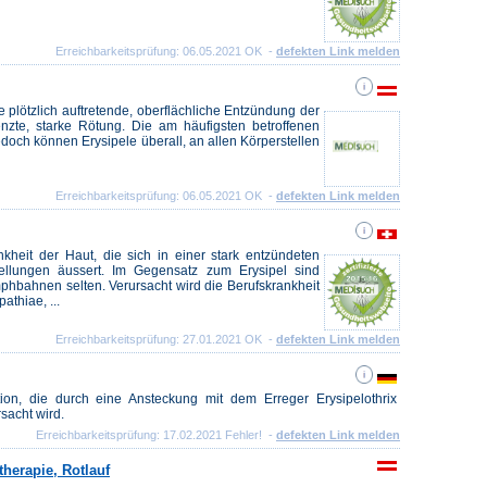
Erreichbarkeitsprüfung: 06.05.2021 OK -
defekten Link melden
e plötzlich auftretende, oberflächliche Entzündung der
renzte, starke Rötung. Die am häufigsten betroffenen
edoch können Erysipele überall, an allen Körperstellen
Erreichbarkeitsprüfung: 06.05.2021 OK -
defekten Link melden
ankheit der Haut, die sich in einer stark entzündeten
lungen äussert. Im Gegensatz zum Erysipel sind
hbahnen selten. Verursacht wird die Berufskrankheit
athiae, ...
Erreichbarkeitsprüfung: 27.01.2021 OK -
defekten Link melden
ktion, die durch eine Ansteckung mit dem Erreger Erysipelothrix
sacht wird.
Erreichbarkeitsprüfung: 17.02.2021 Fehler! -
defekten Link melden
herapie, Rotlauf