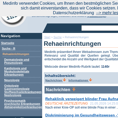
|
Medinfo verwendet Cookies, um Ihnen den bestmöglichen Serv
Aktuelle Nachrichten
Nachrichte
sich damit einverstanden, dass wir Cookies setzen. 
Suchen Sie noch oder Finden Sie schon?
Datenschutzerklärung
--> mehr le
Medinfo.de - Meta-Portal für Gesundheitsthemen
Berücksichtigt afgis, Medisuch und weitere
Qualitätssiegel
.
Navigation
Start
>
Suche
>
Rehaeinrichtungen
Rehaeinrichtungen
Startseite
Suche - R
Medinfo präsentiert Ihnen Webadressen zum The
Rehaeinrichtungen
Relevanz und Qualität der Quellen gelegt. Übe
entscheidet die Anzahl und Wertigkeit der Qualitäts
Dermatologie und
Pneumologie
Webcode dieser Medinfo-Rubrik lautet:
1140r
Kardiologie und
Muskuloskelettale
Erkrankungen
Inhaltsübersicht:
Neurologie
Nachrichten
Informationen
Onkologie
Gastroenterologie
Nachrichten
Stoffwechselerkrankungen
Nephrologie
Rehaklinik verweigert blinder Frau Auf
Psychosomatik
DEUTSCHE ÄRZTEZEITUNG
21.05.2026 14:25:
psychische Erkrankungen
Abhängigkeitserkrankungen
Nach einer Knie-OP soll eine blinde Frau in einer ..
Diskriminierung im Gesundheitswesen -