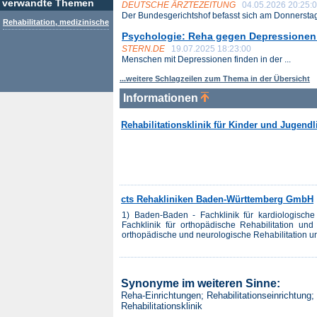
verwandte Themen
DEUTSCHE ÄRZTEZEITUNG
04.05.2026 20:25:
Der Bundesgerichtshof befasst sich am Donnerstag 
Rehabilitation, medizinische
Psychologie: Reha gegen Depressionen
STERN.DE
19.07.2025 18:23:00
Menschen mit Depressionen finden in der ...
...weitere Schlagzeilen zum Thema in der Übersicht
Informationen
Rehabilitationsklinik für Kinder und Jugendli
cts Rehakliniken Baden-Württemberg GmbH
1) Baden-Baden - Fachklinik für kardiologische 
Fachklinik für orthopädische Rehabilitation und 
orthopädische und neurologische Rehabilitation un
Synonyme im weiteren Sinne:
Reha-Einrichtungen; Rehabilitationseinrichtung;
Rehabilitationsklinik