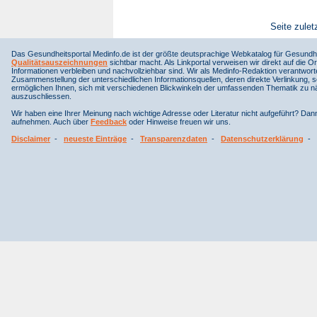
Seite zulet
Das Gesundheitsportal Medinfo.de ist der größte deutsprachige Webkatalog für Gesundhe
Qualitätsauszeichnungen
sichtbar macht. Als Linkportal verweisen wir direkt auf die Or
Informationen verbleiben und nachvollziehbar sind. Wir als Medinfo-Redaktion verantwort
Zusammenstellung der unterschiedlichen Informationsquellen, deren direkte Verlinkung, 
ermöglichen Ihnen, sich mit verschiedenen Blickwinkeln der umfassenden Thematik zu näh
auszuschliessen.
Wir haben eine Ihrer Meinung nach wichtige Adresse oder Literatur nicht aufgeführt? Da
aufnehmen. Auch über
Feedback
oder Hinweise freuen wir uns.
Disclaimer
-
neueste Einträge
-
Transparenzdaten
-
Datenschutzerklärung
-