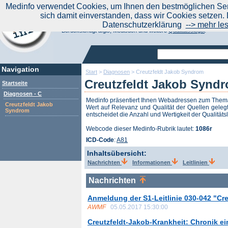
|
Medinfo verwendet Cookies, um Ihnen den bestmöglichen Serv
Aktuelle Nachrichten
Nachrichte
sich damit einverstanden, dass wir Cookies setzen. 
Suchen Sie noch oder Finden Sie schon?
Datenschutzerklärung
--> mehr le
Medinfo.de - Meta-Portal für Gesundheitsthemen
Berücksichtigt afgis, Medisuch und weitere
Qualitätssiegel
.
Navigation
Start
>
Diagnosen
>
Creutzfeldt Jakob Syndrom
Creutzfeldt Jakob Synd
Startseite
Diagnosen - C
Medinfo präsentiert Ihnen Webadressen zum The
Creutzfeldt Jakob
Wert auf Relevanz und Qualität der Quellen gelegt
Syndrom
entscheidet die Anzahl und Wertigkeit der Qualitäts
Webcode dieser Medinfo-Rubrik lautet:
1086r
ICD-Code
:
A81
Inhaltsübersicht:
Nachrichten
Informationen
Leitlinien
Nachrichten
Anmeldung der S1-Leitlinie 030-042 "Cre
AWMF
05.05.2017 15:30:00
Creutzfeldt-Jakob-Krankheit: Chronik 