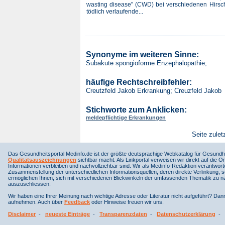
wasting disease" (CWD) bei verschiedenen Hirscha
tödlich verlaufende...
Synonyme im weiteren Sinne:
Subakute spongioforme Enzephalopathie;
häufige Rechtschreibfehler:
Creutzfeld Jakob Erkrankung; Creuzfeld Jakob
Stichworte zum Anklicken:
meldepflichtige Erkrankungen
Seite zulet
Das Gesundheitsportal Medinfo.de ist der größte deutsprachige Webkatalog für Gesundhe
Qualitätsauszeichnungen
sichtbar macht. Als Linkportal verweisen wir direkt auf die Or
Informationen verbleiben und nachvollziehbar sind. Wir als Medinfo-Redaktion verantwort
Zusammenstellung der unterschiedlichen Informationsquellen, deren direkte Verlinkung, 
ermöglichen Ihnen, sich mit verschiedenen Blickwinkeln der umfassenden Thematik zu näh
auszuschliessen.
Wir haben eine Ihrer Meinung nach wichtige Adresse oder Literatur nicht aufgeführt? Da
aufnehmen. Auch über
Feedback
oder Hinweise freuen wir uns.
Disclaimer
-
neueste Einträge
-
Transparenzdaten
-
Datenschutzerklärung
-