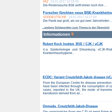
FAZ
23.01.2017 10:55:00
Die Rinderseuche BSE wirft immer noch ihre ...
Forscher fürchten neue BSE-Krankheits
SÜDDEUTSCHE
19.01.2017 15:27:00
Die Panik war groß, als vor gut zwei Jahrzehnten ..
...weitere Schlagzeilen zum Thema in der Übersicht
Informationen
Robert Koch Institut, BSE / CJK / vCJK
U.a. Epidemiologie und Erkrankung. vCJK-Ris
Krankenhaushygiene...
ECDC: Variant Creutzfeldt-Jakob disease (vCJ
From the European Centre for disease prevention
have been infected through the consumption of cat
cases, reported in the UK, the mode of transmis
transfusion derived from an ...
Onmeda, Creutzfeldt-Jakob-Disease
Die ursprüngliche Form der CJD ist meist Folge e