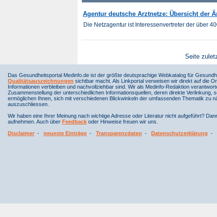
Agentur deutsche Arztnetze: Übersicht der Ä
Die Netzagentur ist Interessenvertreter der über 
Seite zulet
Das Gesundheitsportal Medinfo.de ist der größte deutsprachige Webkatalog für Gesundhe
Qualitätsauszeichnungen
sichtbar macht. Als Linkportal verweisen wir direkt auf die Or
Informationen verbleiben und nachvollziehbar sind. Wir als Medinfo-Redaktion verantwort
Zusammenstellung der unterschiedlichen Informationsquellen, deren direkte Verlinkung, 
ermöglichen Ihnen, sich mit verschiedenen Blickwinkeln der umfassenden Thematik zu näh
auszuschliessen.
Wir haben eine Ihrer Meinung nach wichtige Adresse oder Literatur nicht aufgeführt? Da
aufnehmen. Auch über
Feedback
oder Hinweise freuen wir uns.
Disclaimer
-
neueste Einträge
-
Transparenzdaten
-
Datenschutzerklärung
-