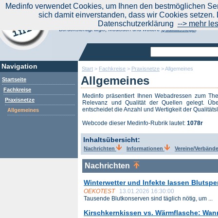
|
Medinfo verwendet Cookies, um Ihnen den bestmöglichen Serv
Aktuelle Nachrichten
Nachrichte
sich damit einverstanden, dass wir Cookies setzen. 
Suchen Sie noch oder Finden Sie schon?
Datenschutzerklärung
--> mehr le
Medinfo.de - Meta-Portal für Gesundheitsthemen
Berücksichtigt afgis, Medisuch und weitere
Qualitätssiegel
.
Navigation
Start
>
Fachkreise
>
Praxisnetze
>
Allgemeines
Allgemeines
Startseite
Fachkreise
Medinfo präsentiert Ihnen Webadressen zum T
Praxisnetze
Relevanz und Qualität der Quellen gelegt. Übe
entscheidet die Anzahl und Wertigkeit der Qualitäts
Allgemeines
Webcode dieser Medinfo-Rubrik lautet:
1078r
Inhaltsübersicht:
Nachrichten
Informationen
Vereine/Verbänd
Nachrichten
Winterwetter und Infekte lassen Bluts
OEKOTEST
13.01.2026 16:30:00
Tausende Blutkonserven sind täglich nötig, um ...
Kirschkernkissen vs. Wärmflasche: Wan