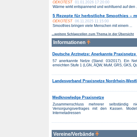
OEKOTEST
01.01.2026 17:20:00
Wärme wirkt entspannend und wohltuend auf den .
5 Rezepte für herbstliche Smoothies – mi
OEKOTEST
06.11.2025 11:15:00
Smoothies bringen viele Menschen mit einem ...
...weitere Schlagzeilen zum Thema in der Übersicht
Informationen
Deutsche Arztnetze: Anerkannte Praxisnetz
57 anerkannte Netze (Stand: 03/2017). Ein Ne
erreichten Stufe 1 (LGN, ÄQW, MuM, GRS, GKS, Q
Landesverband Praxisnetze Nordrhein-Westf
Medknowledge Praxisnetze
Zusammenschluss mehrerer selbständig n
Versorgungsvertrages mit den Kassen. Modelle
Internetadressen
Vereine/Verbände