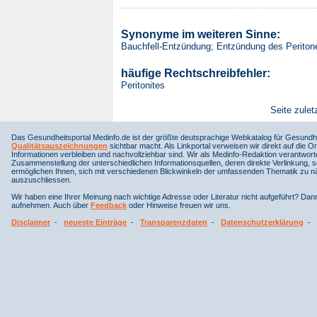
Synonyme im weiteren Sinne:
Bauchfell-Entzündung; Entzündung des Perito
häufige Rechtschreibfehler:
Peritonites
Seite zulet
Das Gesundheitsportal Medinfo.de ist der größte deutsprachige Webkatalog für Gesundhe
Qualitätsauszeichnungen
sichtbar macht. Als Linkportal verweisen wir direkt auf die Or
Informationen verbleiben und nachvollziehbar sind. Wir als Medinfo-Redaktion verantwort
Zusammenstellung der unterschiedlichen Informationsquellen, deren direkte Verlinkung, 
ermöglichen Ihnen, sich mit verschiedenen Blickwinkeln der umfassenden Thematik zu näh
auszuschliessen.
Wir haben eine Ihrer Meinung nach wichtige Adresse oder Literatur nicht aufgeführt? Da
aufnehmen. Auch über
Feedback
oder Hinweise freuen wir uns.
Disclaimer
-
neueste Einträge
-
Transparenzdaten
-
Datenschutzerklärung
-