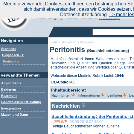
|
Medinfo verwendet Cookies, um Ihnen den bestmöglichen Serv
Aktuelle Nachrichten
Nachrichte
sich damit einverstanden, dass wir Cookies setzen. 
Suchen Sie noch oder Finden Sie schon?
Datenschutzerklärung
--> mehr le
Medinfo.de - Meta-Portal für Gesundheitsthemen
Berücksichtigt afgis, Medisuch und weitere
Qualitätssiegel
.
Navigation
Start
>
Diagnosen
>
Peritonitis
Peritonitis
Startseite
(Bauchfellentzündung)
Diagnosen - P
Medinfo präsentiert Ihnen Webadressen zum 
Peritonitis
Relevanz und Qualität der Quellen gelegt. Übe
entscheidet die Anzahl und Wertigkeit der Qualitäts
verwandte Themen
Webcode dieser Medinfo-Rubrik lautet:
1044r
ICD-Code
:
K65
Appendizitis
Bakterien
Inhaltsübersicht:
Nachrichten
Informationen
Leitlinien
Le
Beatmung
Gallenblasenentzündung
Nachrichten
Invagination
Magen und Darm
Bauchfellentzündung: Bei Peritonitis is
LIFELINE
08.05.2019 07:39:00
Heftige Bauchschmerzen können auf eine ...