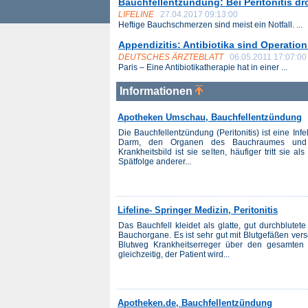
Bauchfellentzündung: Bei Peritonitis 
LIFELINE
27.04.2017 09:13:00
Heftige Bauchschmerzen sind meist ein Notfall. ...
Appendizitis: Antibiotika sind Operation
DEUTSCHES ÄRZTEBLATT
06.05.2011 17:07:00
Paris – Eine Antibiotikatherapie hat in einer ...
Informationen
Apotheken Umschau, Bauchfellentzündung
Die Bauchfellentzündung (Peritonitis) ist eine I
Darm, den Organen des Bauchraumes und 
Krankheitsbild ist sie selten, häufiger tritt sie 
Spätfolge anderer...
Lifeline- Springer Medizin, Peritonitis
Das Bauchfell kleidet als glatte, gut durchblut
Bauchorgane. Es ist sehr gut mit Blutgefäßen ver
Blutweg Krankheitserreger über den gesamten 
gleichzeitig, der Patient wird...
Apotheken.de, Bauchfellentzündung