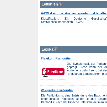
Leitlinien
AWMF-Leitlinie: Aszites, spontan bakteriell
Klassifikation: S3, Deutsche Gesellsch
Stoffwechselkrankheiten (DGVS)
Lexika
Flexikon: Peritonitis
Die Symptomatik der Periton
geprägt. Diese kann bei loka
Abdomens betont sein, bei eine
"brettharten Bauchdecken" biet
Wikipedia: Peritonitis
Die Peritonitis ist eine Entzündung des Bauchfells
einer lokalen Peritonitis. Betrifft sie das gesa
Peritonitis. Nach der Ursache unterscheidet man a