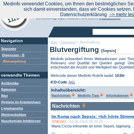
|
Medinfo verwendet Cookies, um Ihnen den bestmöglichen Serv
Aktuelle Nachrichten
Nachrichte
sich damit einverstanden, dass wir Cookies setzen. 
Suchen Sie noch oder Finden Sie schon?
Datenschutzerklärung
--> mehr le
Medinfo.de - Meta-Portal für Gesundheitsthemen
Berücksichtigt afgis, Medisuch und weitere
Qualitätssiegel
.
Navigation
Start
>
Diagnosen
>
Blutvergiftung
Blutvergiftung
Startseite
(Sepsis)
Diagnosen - B
Medinfo präsentiert Ihnen Webadressen zum T
Blutvergiftung
Relevanz und Qualität der Quellen gelegt. Übe
entscheidet die Anzahl und Wertigkeit der Qualitäts
verwandte Themen
Webcode dieser Medinfo-Rubrik lautet:
1030r
ICD-Code
:
A41
Antibiotika
Bakterien
Inhaltsübersicht:
Nachrichten
Medinfo-Tipp
Informationen
Blut
Hygiene im Krankenhaus
Nachrichten
Lymphangitis
Meningokokken
Im Koma nach Sepsis: »Ich hörte Stimme
Nosokomiale Infektionen
SPIEGEL
04.06.2026 05:30:00
Maria Ciccia erkrankte an einer Sepsis, tagelang ...