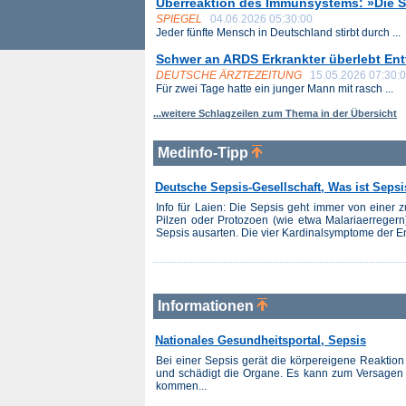
Überreaktion des Immunsystems: »Die Sep
SPIEGEL
04.06.2026 05:30:00
Jeder fünfte Mensch in Deutschland stirbt durch ...
Schwer an ARDS Erkrankter überlebt Ent
DEUTSCHE ÄRZTEZEITUNG
15.05.2026 07:30:
Für zwei Tage hatte ein junger Mann mit rasch ...
...weitere Schlagzeilen zum Thema in der Übersicht
Medinfo-Tipp
Deutsche Sepsis-Gesellschaft, Was ist Seps
Info für Laien: Die Sepsis geht immer von einer z
Pilzen oder Protozoen (wie etwa Malariaerregern)
Sepsis ausarten. Die vier Kardinalsymptome der En
Informationen
Nationales Gesundheitsportal, Sepsis
Bei einer Sepsis gerät die körpereigene Reaktion 
und schädigt die Organe. Es kann zum Versagen 
kommen...