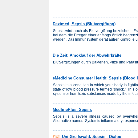
Deximed, Sepsis (Blutvergiftung)
Sepsis wird auch als Blutvergiftung bezeichnet. E
bei dem die Erreger einer anfangs örtlich begrenz
werden. Das Immunsystem gerät außer Kontrolle un
Die Zeit: Amoklauf der Abwehrkräfte
Blutvergiftungen durch Bakterien, Pilze und Paras
eMedicine Consumer Health: Sepsis (Blood I
Sepsis is a condition in which your body is fightin
state of low blood pressure termed "shock." This 
system or from toxic substances made by the infectin
MedlinePlus: Sepsis
Sepsis is a severe illness caused by overwhemi
Alternative names: Systemic inflammatory respon
Uni-Greifswald, Sepsis - Dialog