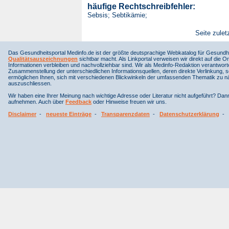
häufige Rechtschreibfehler:
Sebsis; Sebtikämie;
Seite zulet
Das Gesundheitsportal Medinfo.de ist der größte deutsprachige Webkatalog für Gesundhe
Qualitätsauszeichnungen
sichtbar macht. Als Linkportal verweisen wir direkt auf die Or
Informationen verbleiben und nachvollziehbar sind. Wir als Medinfo-Redaktion verantwort
Zusammenstellung der unterschiedlichen Informationsquellen, deren direkte Verlinkung, 
ermöglichen Ihnen, sich mit verschiedenen Blickwinkeln der umfassenden Thematik zu näh
auszuschliessen.
Wir haben eine Ihrer Meinung nach wichtige Adresse oder Literatur nicht aufgeführt? Da
aufnehmen. Auch über
Feedback
oder Hinweise freuen wir uns.
Disclaimer
-
neueste Einträge
-
Transparenzdaten
-
Datenschutzerklärung
-