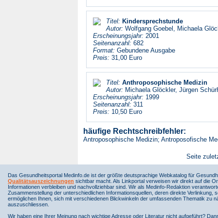
Titel:
Kindersprechstunde
Autor:
Wolfgang Goebel, Michaela Glöc
Erscheinungsjahr:
2001
Seitenanzahl:
682
Format:
Gebundene Ausgabe
Preis:
31,00 Euro
Titel:
Anthroposophische Medizin
Autor:
Michaela Glöckler, Jürgen Schürh
Erscheinungsjahr:
1999
Seitenanzahl:
311
Preis:
10,50 Euro
häufige Rechtschreibfehler:
Antroposophische Medizin; Antroposofische Med
Seite zulet
Das Gesundheitsportal Medinfo.de ist der größte deutsprachige Webkatalog für Gesundhe
Qualitätsauszeichnungen
sichtbar macht. Als Linkportal verweisen wir direkt auf die Or
Informationen verbleiben und nachvollziehbar sind. Wir als Medinfo-Redaktion verantwort
Zusammenstellung der unterschiedlichen Informationsquellen, deren direkte Verlinkung, 
ermöglichen Ihnen, sich mit verschiedenen Blickwinkeln der umfassenden Thematik zu näh
auszuschliessen.
Wir haben eine Ihrer Meinung nach wichtige Adresse oder Literatur nicht aufgeführt? Da