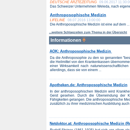
DEUTSCHE ÄRZTEZEITUNG
09.06.2017 11:30:
Das Schweizer Unternehmen Weleda, nach eigenen
Anthroposophische Medizin
LIFELINE
08.07.2016 13:00:00
Die Anthroposophische Medizin ist eine auf dem ...
...weitere Schlagzeilen zum Thema in der Übersicht
Informationen
AOK: Anthroposophische Medizin
Da die Anthroposophie zu den so genannten "beso
die Heilmittel von den Krankenkassen übernomme
einer Wirksamkeit nach naturwissenschaftlichen 
allerdings, dass sie von einem ...
Apotheken.de: Anthroposophische Medizin
In der anthroposophischen Medizin wird Krankhei
Geist gesehen. Durch die Überwindung der K
Fähigkeiten gelangen. Die anthroposophische Medizi
zusätzlich zu ihrer medizinischen Ausbildung auch i
Netdoktor.at: Anthroposophische Medizin (R
Rudolf Steiner (1861-1925) hat sich vor allem 