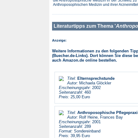
die Anthroposophische Medizin in der Schweiz zu för
Anthroposophischen Medizin und ihrer Arzneimittel 
Literaturtipps zum Thema '
Anthropo
Anzeige:
Weitere Informationen zu den folgenden Tipps
(Buecher.de-Links). Dort können Sie diese be
auch Amazon.de online bestellen.
Titel:
Elternsprechstunde
Autor:
Michaela Glöckler
Erscheinungsjahr:
2002
Seitenanzahl:
460
Preis:
25,00 Euro
Titel:
Anthroposophische Pflegepraxi
Autor:
Rolf Heine, Frances Bay
Erscheinungsjahr:
2001
Seitenanzahl:
289
Format:
Sondereinband
Preis:
39,95 Euro