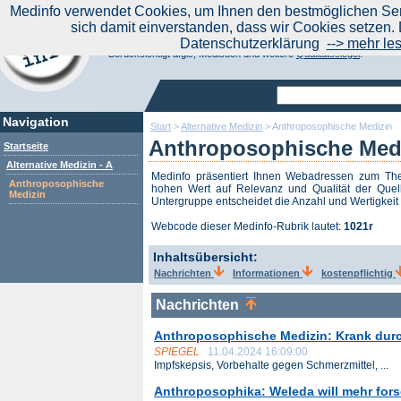
|
Medinfo verwendet Cookies, um Ihnen den bestmöglichen Serv
Aktuelle Nachrichten
Nachrichte
sich damit einverstanden, dass wir Cookies setzen. 
Suchen Sie noch oder Finden Sie schon?
Datenschutzerklärung
--> mehr le
Medinfo.de - Meta-Portal für Gesundheitsthemen
Berücksichtigt afgis, Medisuch und weitere
Qualitätssiegel
.
Navigation
Start
>
Alternative Medizin
>
Anthroposophische Medizin
Anthroposophische Med
Startseite
Alternative Medizin - A
Medinfo präsentiert Ihnen Webadressen zum T
Anthroposophische
hohen Wert auf Relevanz und Qualität der Quell
Medizin
Untergruppe entscheidet die Anzahl und Wertigkeit 
Webcode dieser Medinfo-Rubrik lautet:
1021r
Inhaltsübersicht:
Nachrichten
Informationen
kostenpflichtig
Nachrichten
Anthroposophische Medizin: Krank dur
SPIEGEL
11.04.2024 16:09:00
Impfskepsis, Vorbehalte gegen Schmerzmittel, ...
Anthroposophika: Weleda will mehr for