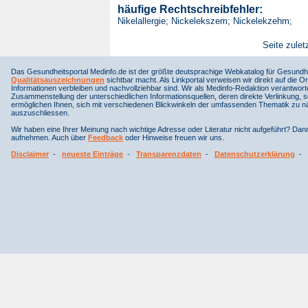
häufige Rechtschreibfehler:
Nikelallergie; Nickelekszem; Nickelekzehm;
Seite zulet
Das Gesundheitsportal Medinfo.de ist der größte deutsprachige Webkatalog für Gesundhe
Qualitätsauszeichnungen
sichtbar macht. Als Linkportal verweisen wir direkt auf die Or
Informationen verbleiben und nachvollziehbar sind. Wir als Medinfo-Redaktion verantwort
Zusammenstellung der unterschiedlichen Informationsquellen, deren direkte Verlinkung, 
ermöglichen Ihnen, sich mit verschiedenen Blickwinkeln der umfassenden Thematik zu näh
auszuschliessen.
Wir haben eine Ihrer Meinung nach wichtige Adresse oder Literatur nicht aufgeführt? Da
aufnehmen. Auch über
Feedback
oder Hinweise freuen wir uns.
Disclaimer
-
neueste Einträge
-
Transparenzdaten
-
Datenschutzerklärung
-