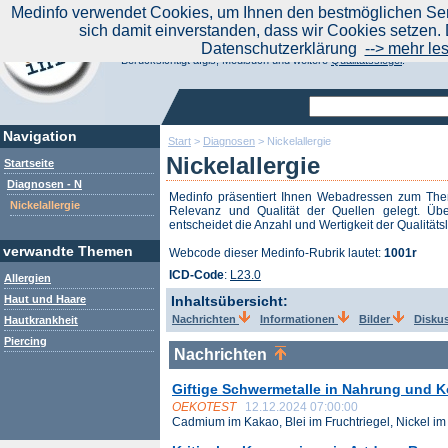
|
Medinfo verwendet Cookies, um Ihnen den bestmöglichen Serv
Aktuelle Nachrichten
Nachrichte
sich damit einverstanden, dass wir Cookies setzen. 
Suchen Sie noch oder Finden Sie schon?
Datenschutzerklärung
--> mehr le
Medinfo.de - Meta-Portal für Gesundheitsthemen
Berücksichtigt afgis, Medisuch und weitere
Qualitätssiegel
.
Navigation
Start
>
Diagnosen
>
Nickelallergie
Nickelallergie
Startseite
Diagnosen - N
Medinfo präsentiert Ihnen Webadressen zum T
Nickelallergie
Relevanz und Qualität der Quellen gelegt. Übe
entscheidet die Anzahl und Wertigkeit der Qualitäts
verwandte Themen
Webcode dieser Medinfo-Rubrik lautet:
1001r
ICD-Code
:
L23.0
Allergien
Haut und Haare
Inhaltsübersicht:
Nachrichten
Informationen
Bilder
Disku
Hautkrankheit
Piercing
Nachrichten
Giftige Schwermetalle in Nahrung und K
OEKOTEST
12.12.2024 07:00:00
Cadmium im Kakao, Blei im Fruchtriegel, Nickel im .