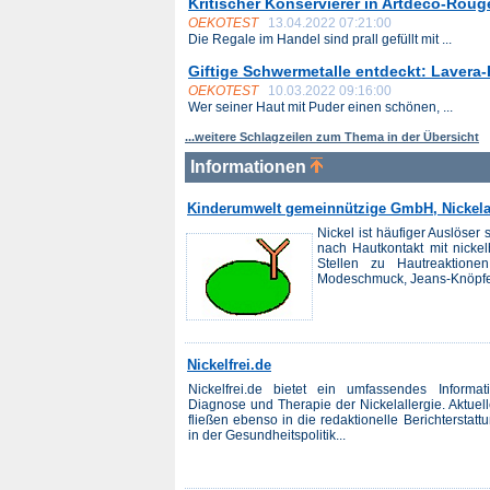
Kritischer Konservierer in Artdeco-Roug
OEKOTEST
13.04.2022 07:21:00
Die Regale im Handel sind prall gefüllt mit ...
Giftige Schwermetalle entdeckt: Lavera-P
OEKOTEST
10.03.2022 09:16:00
Wer seiner Haut mit Puder einen schönen, ...
...weitere Schlagzeilen zum Thema in der Übersicht
Informationen
Kinderumwelt gemeinnützige GmbH, Nickelal
Nickel ist häufiger Auslöser 
nach Hautkontakt mit nickel
Stellen zu Hautreaktio
Modeschmuck, Jeans-Knöpfe
Nickelfrei.de
Nickelfrei.de bietet ein umfassendes Informa
Diagnose und Therapie der Nickelallergie. Aktuel
fließen ebenso in die redaktionelle Berichterst
in der Gesundheitspolitik...