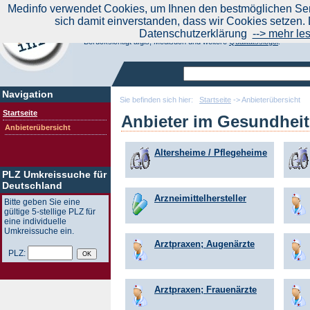
|
Medinfo verwendet Cookies, um Ihnen den bestmöglichen Serv
Aktuelle Nachrichten
Nachrichte
sich damit einverstanden, dass wir Cookies setzen. 
Suchen Sie noch oder Finden Sie schon?
Datenschutzerklärung
--> mehr le
Medinfo.de - Meta-Portal für Gesundheitsthemen
Berücksichtigt afgis, Medisuch und weitere
Qualitätssiegel
.
Navigation
Sie befinden sich hier:
Startseite
-> Anbieterübersicht
Startseite
Anbieter im Gesundhei
Anbieterübersicht
Altersheime / Pflegeheime
PLZ Umkreissuche für
Deutschland
Arzneimittelhersteller
Bitte geben Sie eine
gültige 5-stellige PLZ für
eine individuelle
Umkreissuche ein.
Arztpraxen; Augenärzte
PLZ:
Arztpraxen; Frauenärzte