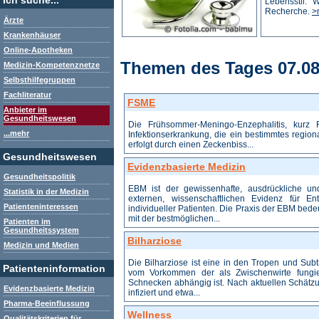
Ich suche...
Lebensstil. 
Recherche.
>
Ärzte
Krankenhäuser
Online-Apotheken
Themen des Tages 07.08
Medizin-Kompetenznetze
Selbsthilfegruppen
Fachliteratur
FSME
Anbieter im
Gesundheitswesen
Die Frühsommer-Meningo-Enzephalitis, kurz 
...mehr
Infektionserkrankung, die ein bestimmtes region
erfolgt durch einen Zeckenbiss...
Gesundheitswesen
Evidenzbasierte Medizin
Gesundheitspolitik
EBM ist der gewissenhafte, ausdrückliche un
Statistik in der Medizin
externen, wissenschaftlichen Evidenz für E
Patienteninteressen
individueller Patienten. Die Praxis der EBM bedeut
mit der bestmöglichen...
Patienten im
Gesundheitssystem
Bilharziose
Medizin und Medien
Die Bilharziose ist eine in den Tropen und Subt
Patienteninformation
vom Vorkommen der als Zwischenwirte fungi
Schnecken abhängig ist. Nach aktuellen Schätzu
Evidenzbasierte Medizin
infiziert und etwa...
Pharma-Beeinflussung
Wellness
Qualitätskriterien für