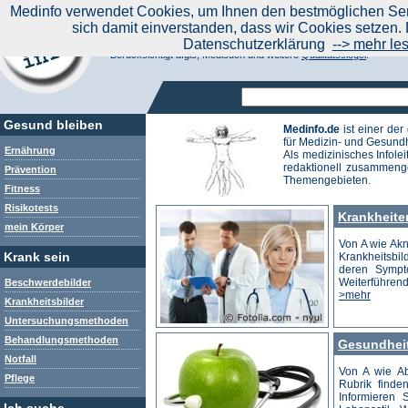
|
Medinfo verwendet Cookies, um Ihnen den bestmöglichen Serv
Aktuelle Nachrichten
Nachrichte
sich damit einverstanden, dass wir Cookies setzen. 
Suchen Sie noch oder Finden Sie schon?
Datenschutzerklärung
--> mehr le
Medinfo.de - Meta-Portal für Gesundheitsthemen
Berücksichtigt afgis, Medisuch und weitere
Qualitätssiegel
.
Gesund bleiben
Medinfo.de
ist einer de
für Medizin- und Gesund
Ernährung
Als medizinisches Infole
redaktionell zusammenge
Prävention
Themengebieten.
Fitness
Risikotests
Krankheite
mein Körper
Von A wie Akne
Krank sein
Krankheitsbil
deren Sympt
Weiterführen
Beschwerdebilder
>mehr
Krankheitsbilder
Untersuchungsmethoden
Behandlungsmethoden
Gesundheit
Notfall
Von A wie A
Pflege
Rubrik finden
Informieren