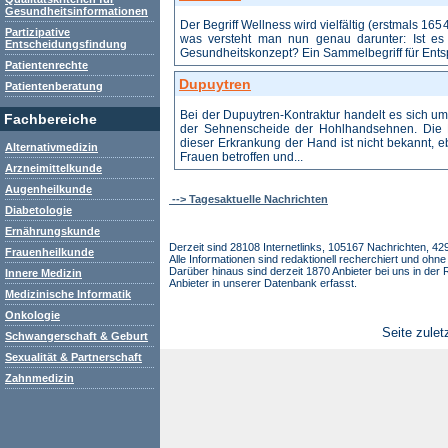
Gesundheitsinformationen
Der Begriff Wellness wird vielfältig (erstmals 1
Partizipative
was versteht man nun genau darunter: Ist es 
Entscheidungsfindung
Gesundheitskonzept? Ein Sammelbegriff für En
Patientenrechte
Dupuytren
Patientenberatung
Bei der Dupuytren-Kontraktur handelt es sich u
Fachbereiche
der Sehnenscheide der Hohlhandsehnen. Die Erk
dieser Erkrankung der Hand ist nicht bekannt, 
Alternativmedizin
Frauen betroffen und...
Arzneimittelkunde
Augenheilkunde
--> Tagesaktuelle Nachrichten
Diabetologie
Ernährungskunde
Derzeit sind 28108 Internetlinks, 105167 Nachrichten, 4
Frauenheilkunde
Alle Informationen sind redaktionell recherchiert und oh
Darüber hinaus sind derzeit 1870 Anbieter bei uns in der R
Innere Medizin
Anbieter in unserer Datenbank erfasst.
Medizinische Informatik
Onkologie
Seite zulet
Schwangerschaft & Geburt
Sexualität & Partnerschaft
Zahnmedizin