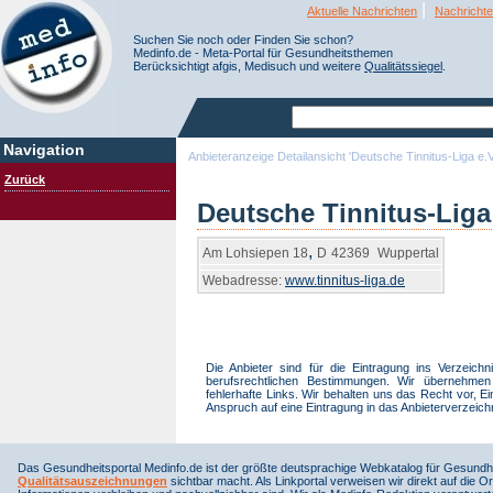
|
Aktuelle Nachrichten
Nachrichte
Suchen Sie noch oder Finden Sie schon?
Medinfo.de - Meta-Portal für Gesundheitsthemen
Berücksichtigt afgis, Medisuch und weitere
Qualitätssiegel
.
Navigation
Anbieteranzeige Detailansicht 'Deutsche Tinnitus-Liga e.V
Zurück
Deutsche Tinnitus-Liga 
,
Am Lohsiepen 18
D
42369
Wuppertal
Webadresse:
www.tinnitus-liga.de
Die Anbieter sind für die Eintragung ins Verzeich
berufsrechtlichen Bestimmungen. Wir übernehmen 
fehlerhafte Links. Wir behalten uns das Recht vor, 
Anspruch auf eine Eintragung in das Anbieterverzeich
Das Gesundheitsportal Medinfo.de ist der größte deutsprachige Webkatalog für Gesundhe
Qualitätsauszeichnungen
sichtbar macht. Als Linkportal verweisen wir direkt auf die Or