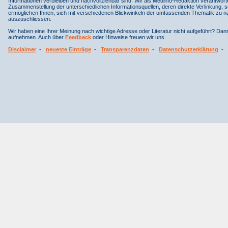
Informationen verbleiben und nachvollziehbar sind. Wir als Medinfo-Redaktion verantwort
Zusammenstellung der unterschiedlichen Informationsquellen, deren direkte Verlinkung, 
ermöglichen Ihnen, sich mit verschiedenen Blickwinkeln der umfassenden Thematik zu näh
auszuschliessen.
Wir haben eine Ihrer Meinung nach wichtige Adresse oder Literatur nicht aufgeführt? Da
aufnehmen. Auch über
Feedback
oder Hinweise freuen wir uns.
Disclaimer
-
neueste Einträge
-
Transparenzdaten
-
Datenschutzerklärung
-