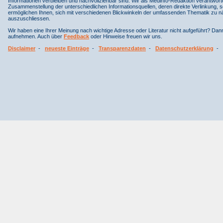
Informationen verbleiben und nachvollziehbar sind. Wir als Medinfo-Redaktion verantwort
Zusammenstellung der unterschiedlichen Informationsquellen, deren direkte Verlinkung, 
ermöglichen Ihnen, sich mit verschiedenen Blickwinkeln der umfassenden Thematik zu näh
auszuschliessen.
Wir haben eine Ihrer Meinung nach wichtige Adresse oder Literatur nicht aufgeführt? Da
aufnehmen. Auch über
Feedback
oder Hinweise freuen wir uns.
Disclaimer
-
neueste Einträge
-
Transparenzdaten
-
Datenschutzerklärung
-