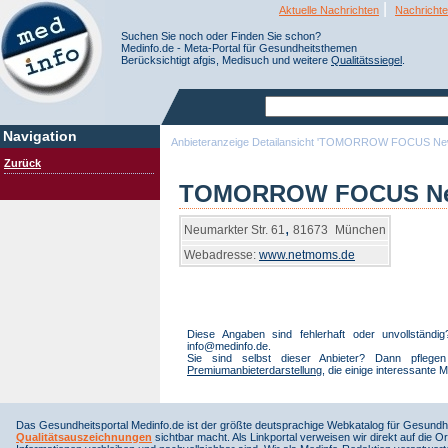
|
Aktuelle Nachrichten
Nachrichte
Suchen Sie noch oder Finden Sie schon?
Medinfo.de - Meta-Portal für Gesundheitsthemen
Berücksichtigt afgis, Medisuch und weitere
Qualitätssiegel
.
Navigation
Anbieteranzeige Detailansicht 'TOMORROW FOCUS N
Zurück
TOMORROW FOCUS N
,
Neumarkter Str. 61
81673
München
Webadresse:
www.netmoms.de
Diese Angaben sind fehlerhaft oder unvollständ
info@medinfo.de.
Sie sind selbst dieser Anbieter? Dann pfleg
Premiumanbieterdarstellung
, die einige interessante M
Das Gesundheitsportal Medinfo.de ist der größte deutsprachige Webkatalog für Gesundhe
Qualitätsauszeichnungen
sichtbar macht. Als Linkportal verweisen wir direkt auf die Or