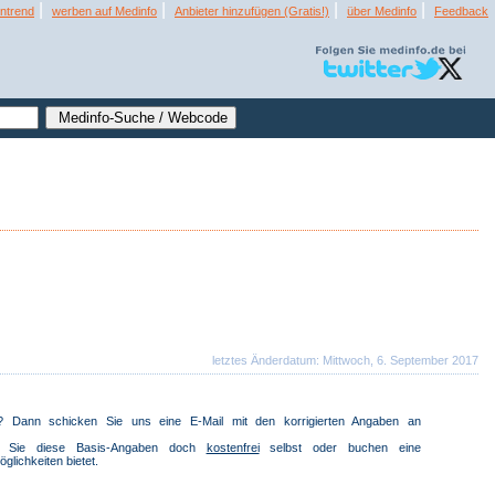
|
|
|
|
ntrend
werben auf Medinfo
Anbieter hinzufügen (Gratis!)
über Medinfo
Feedback
letztes Änderdatum: Mittwoch, 6. September 2017
ig? Dann schicken Sie uns eine E-Mail mit den korrigierten Angaben an
en Sie diese Basis-Angaben doch
kostenfrei
selbst oder buchen eine
öglichkeiten bietet.