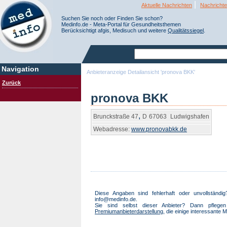
|
Aktuelle Nachrichten
Nachrichte
Suchen Sie noch oder Finden Sie schon?
Medinfo.de - Meta-Portal für Gesundheitsthemen
Berücksichtigt afgis, Medisuch und weitere
Qualitätssiegel
.
Navigation
Anbieteranzeige Detailansicht 'pronova BKK'
Zurück
pronova BKK
,
Brunckstraße 47
D
67063
Ludwigshafen
Webadresse:
www.pronovabkk.de
Diese Angaben sind fehlerhaft oder unvollständ
info@medinfo.de.
Sie sind selbst dieser Anbieter? Dann pfleg
Premiumanbieterdarstellung
, die einige interessante M