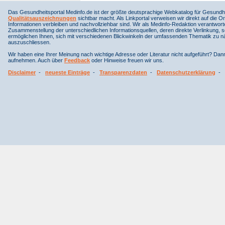
Das Gesundheitsportal Medinfo.de ist der größte deutsprachige Webkatalog für Gesundhe
Qualitätsauszeichnungen
sichtbar macht. Als Linkportal verweisen wir direkt auf die Or
Informationen verbleiben und nachvollziehbar sind. Wir als Medinfo-Redaktion verantwort
Zusammenstellung der unterschiedlichen Informationsquellen, deren direkte Verlinkung, 
ermöglichen Ihnen, sich mit verschiedenen Blickwinkeln der umfassenden Thematik zu näh
auszuschliessen.
Wir haben eine Ihrer Meinung nach wichtige Adresse oder Literatur nicht aufgeführt? Da
aufnehmen. Auch über
Feedback
oder Hinweise freuen wir uns.
Disclaimer
-
neueste Einträge
-
Transparenzdaten
-
Datenschutzerklärung
-