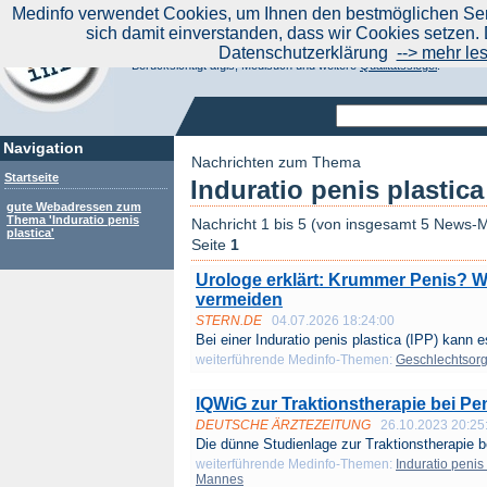
|
Medinfo verwendet Cookies, um Ihnen den bestmöglichen Serv
Aktuelle Nachrichten
Nachrichte
sich damit einverstanden, dass wir Cookies setzen. 
Suchen Sie noch oder Finden Sie schon?
Datenschutzerklärung
--> mehr le
Medinfo.de - Meta-Portal für Gesundheitsthemen
Berücksichtigt afgis, Medisuch und weitere
Qualitätssiegel
.
Navigation
Nachrichten zum Thema
Startseite
Induratio penis plastica
gute Webadressen zum
Thema 'Induratio penis
Nachricht 1 bis 5 (von insgesamt 5 News-M
plastica'
Seite
1
Urologe erklärt: Krummer Penis? Wa
vermeiden
STERN.DE
04.07.2026 18:24:00
Bei einer Induratio penis plastica (IPP) kann e
weiterführende Medinfo-Themen:
Geschlechtsor
IQWiG zur Traktionstherapie bei P
DEUTSCHE ÄRZTEZEITUNG
26.10.2023 20:25
Die dünne Studienlage zur Traktionstherapie be
weiterführende Medinfo-Themen:
Induratio penis 
Mannes