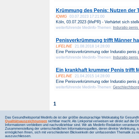
Krümmung des Penis: Nutzen der Tr
IQWIG
03.07.2023 17:21:00
Köln, 03.07.2023 (lifePR) - Verhärtet sich stell
weiterführende Medinfo-Themen:
Induratio penis 
Penisverkrümmung trifft Männer ha
LIFELINE
21.08.2018 14:28:00
Eine Penisverkrümmung oder Induratio penis pl
weiterführende Medinfo-Themen:
Induratio penis 
Ein krankhaft krummer Penis trifft 
LIFELINE
21.04.2015 14:28:00
Eine Penisverkrümmung oder Induratio penis pl
weiterführende Medinfo-Themen:
Geschlechtsor
1
Das Gesundheitsportal Medinfo.de ist der größte deutsprachige Webkatalog für Gesundhe
Qualitätsauszeichnungen
sichtbar macht. Als Linkportal verweisen wir direkt auf die Or
Informationen verbleiben und nachvollziehbar sind. Wir als Medinfo-Redaktion verantwort
Zusammenstellung der unterschiedlichen Informationsquellen, deren direkte Verlinkung, 
ermöglichen Ihnen, sich mit verschiedenen Blickwinkeln der umfassenden Thematik zu näh
auszuschliessen.