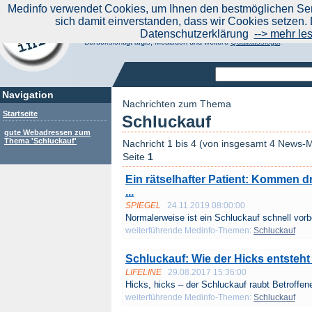
|
Medinfo verwendet Cookies, um Ihnen den bestmöglichen Serv
Aktuelle Nachrichten
Nachrichte
sich damit einverstanden, dass wir Cookies setzen. 
Suchen Sie noch oder Finden Sie schon?
Datenschutzerklärung
--> mehr le
Medinfo.de - Meta-Portal für Gesundheitsthemen
Berücksichtigt afgis, Medisuch und weitere
Qualitätssiegel
.
Navigation
Nachrichten zum Thema
Startseite
Schluckauf
gute Webadressen zum
Thema 'Schluckauf'
Nachricht 1 bis 4 (von insgesamt 4 News-M
Seite
1
Ein rätselhafter Patient: Kommen d
...
SPIEGEL
24.11.2019 08:00:00
Normalerweise ist ein Schluckauf schnell vorbe
weiterführende Medinfo-Themen:
Schluckauf
Schluckauf: Wie der Hicks entsteht 
LIFELINE
29.08.2017 15:36:00
Hicks, hicks – der Schluckauf raubt Betroffene
weiterführende Medinfo-Themen:
Schluckauf