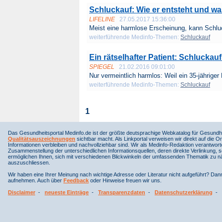
Schluckauf: Wie er entsteht und was
LIFELINE
27.05.2017 15:36:00
Meist eine harmlose Erscheinung, kann Schluc
weiterführende Medinfo-Themen:
Schluckauf
Ein rätselhafter Patient: Schlucka
SPIEGEL
21.02.2016 09:01:00
Nur vermeintlich harmlos: Weil ein 35-jähriger
weiterführende Medinfo-Themen:
Schluckauf
1
Das Gesundheitsportal Medinfo.de ist der größte deutsprachige Webkatalog für Gesundhe
Qualitätsauszeichnungen
sichtbar macht. Als Linkportal verweisen wir direkt auf die Or
Informationen verbleiben und nachvollziehbar sind. Wir als Medinfo-Redaktion verantwort
Zusammenstellung der unterschiedlichen Informationsquellen, deren direkte Verlinkung, 
ermöglichen Ihnen, sich mit verschiedenen Blickwinkeln der umfassenden Thematik zu näh
auszuschliessen.
Wir haben eine Ihrer Meinung nach wichtige Adresse oder Literatur nicht aufgeführt? Da
aufnehmen. Auch über
Feedback
oder Hinweise freuen wir uns.
Disclaimer
-
neueste Einträge
-
Transparenzdaten
-
Datenschutzerklärung
-