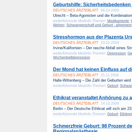
Geburtshilfe: Sicherheitsbedenken
DEUTSCHES ÄRZTEBLATT
06.03.2009
Utrecht – Beta-Agonisten und die Kombination
weiterführende Medinfo-Themen:
Medikamente
;
Wehen
;
Schwangerschaft und Geburt - allgemein
Stresshormon aus der Plazenta Ur
DEUTSCHES ÄRZTEBLATT
03.02.2009
Irvine/Kalifornien – Der rasche Abfall eines Str
weiterführende Medinfo-Themen:
Depression
;
Ge
Wochenbettdepression
Der Mond hat keinen Einfluss auf d
DEUTSCHES ÄRZTEBLATT
25.11.2008
Halle-Wittenberg – Die Zahl der Geburten wird 
weiterführende Medinfo-Themen:
Geburt
;
Schwang
Ethikrat veranstaltet Anhörung z
DEUTSCHES ÄRZTEBLATT
14.10.2008
Berlin – Der Deutsche Ethikrat will sich am 23
weiterführende Medinfo-Themen:
Geburt
;
Ethikg
Schmerzfreie Geburt: 98 Prozent d
Regionalanästhesie