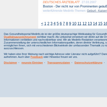
DEUTSCHES ÄRZTEBLATT
27.03.2007
Boston - Der nicht nur von Prominenten geäuß
weiterführende Medinfo-Themen:
Geburt - Kaiser
<
1
2
3
4
5
6
7
8
9
10
11
12
13
14
15
1
Das Gesundheitsportal Medinfo.de ist der größte deutsprachige Webkatalog für Gesundhe
Qualitätsauszeichnungen
sichtbar macht. Als Linkportal verweisen wir direkt auf die Or
Informationen verbleiben und nachvollziehbar sind. Wir als Medinfo-Redaktion verantwort
Zusammenstellung der unterschiedlichen Informationsquellen, deren direkte Verlinkung, 
ermöglichen Ihnen, sich mit verschiedenen Blickwinkeln der umfassenden Thematik zu näh
auszuschliessen.
Wir haben eine Ihrer Meinung nach wichtige Adresse oder Literatur nicht aufgeführt? Da
aufnehmen. Auch über
Feedback
oder Hinweise freuen wir uns.
Disclaimer
-
neueste Einträge
-
Transparenzdaten
-
Datenschutzerklärung
-