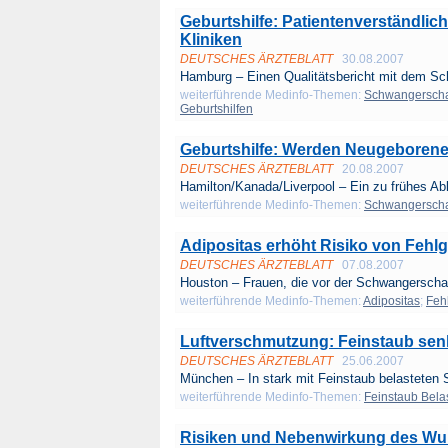
Geburtshilfe: Patientenverständlich
Kliniken
DEUTSCHES ÄRZTEBLATT
30.08.2007
Hamburg – Einen Qualitätsbericht mit dem Sc
weiterführende Medinfo-Themen:
Schwangerschaf
Geburtshilfen
Geburtshilfe: Werden Neugeborene
DEUTSCHES ÄRZTEBLATT
20.08.2007
Hamilton/Kanada/Liverpool – Ein zu frühes A
weiterführende Medinfo-Themen:
Schwangerschaf
Adipositas erhöht Risiko von Fehl
DEUTSCHES ÄRZTEBLATT
07.08.2007
Houston – Frauen, die vor der Schwangerschaft
weiterführende Medinfo-Themen:
Adipositas
;
Feh
Luftverschmutzung: Feinstaub sen
DEUTSCHES ÄRZTEBLATT
25.06.2007
München – In stark mit Feinstaub belasteten S
weiterführende Medinfo-Themen:
Feinstaub Bela
Risiken und Nebenwirkung des Wu