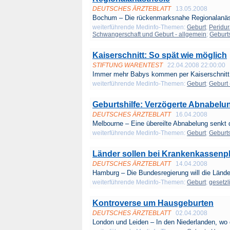
DEUTSCHES ÄRZTEBLATT
13.05.2008
Bochum – Die rückenmarksnahe Regionalanäst
weiterführende Medinfo-Themen:
Geburt
;
Peridur
Schwangerschaft und Geburt - allgemein
;
Geburts
Kaiserschnitt: So spät wie möglich
STIFTUNG WARENTEST
22.04.2008 22:00:00
Immer mehr Babys kommen per Kaiserschnitt a
weiterführende Medinfo-Themen:
Geburt
;
Geburt 
Geburtshilfe: Verzögerte Abnabelu
DEUTSCHES ÄRZTEBLATT
16.04.2008
Melbourne – Eine übereilte Abnabelung senkt 
weiterführende Medinfo-Themen:
Geburt
;
Geburts
Länder sollen bei Krankenkassenpl
DEUTSCHES ÄRZTEBLATT
14.04.2008
Hamburg – Die Bundesregierung will die Länder
weiterführende Medinfo-Themen:
Geburt
;
gesetz
Kontroverse um Hausgeburten
DEUTSCHES ÄRZTEBLATT
02.04.2008
London und Leiden – In den Niederlanden, wo d