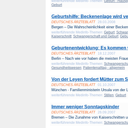
weiterführende Medinfo-Themen:
Geburt - Hausg
Geburt
Geburtshilfe: Beckenenlage wird ve
DEUTSCHES ÄRZTEBLATT
28.03.2008
Bergen – Die Wahrscheinlichkeit einer Becken
weiterführende Medinfo-Themen:
Geburt
;
Schwang
Kaiserschnitt
;
Schwangerschaft und Geburt
;
Gebu
Geburtenentwicklung: Es kommen 
DEUTSCHES ÄRZTEBLATT
18.12.2007
Berlin – Nach wie vor haben die meisten Frauen
weiterführende Medinfo-Themen:
Schwangerschaf
Gesundheitswesen
;
Patientenalltag - allgemein
Von der Leyen fordert Mütter zum St
DEUTSCHES ÄRZTEBLATT
01.10.2007
München - Familienministerin Ursula von der L
weiterführende Medinfo-Themen:
Stillen
;
Geburt
Immer weniger Sonntagskinder
DEUTSCHES ÄRZTEBLATT
26.09.2007
Bremen – Die Zunahme von Kaiserschnitten un
weiterführende Medinfo-Themen:
Schwangerschaf