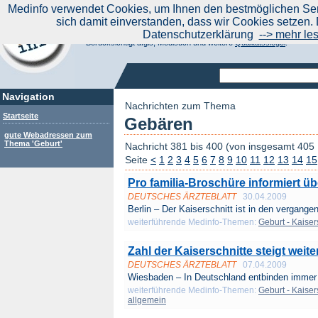
|
Medinfo verwendet Cookies, um Ihnen den bestmöglichen Serv
Aktuelle Nachrichten
Nachrichte
sich damit einverstanden, dass wir Cookies setzen. 
Suchen Sie noch oder Finden Sie schon?
Datenschutzerklärung
--> mehr le
Medinfo.de - Meta-Portal für Gesundheitsthemen
Berücksichtigt afgis, Medisuch und weitere
Qualitätssiegel
.
Navigation
Nachrichten zum Thema
Startseite
Gebären
gute Webadressen zum
Thema 'Geburt'
Nachricht 381 bis 400 (von insgesamt 405
Seite
<
1
2
3
4
5
6
7
8
9
10
11
12
13
14
15
Pro familia-Broschüre informiert ü
DEUTSCHES ÄRZTEBLATT
30.04.2009
Berlin – Der Kaiserschnitt ist in den vergangen
weiterführende Medinfo-Themen:
Geburt - Kaiser
Zahl der Kaiserschnitte steigt weite
DEUTSCHES ÄRZTEBLATT
07.04.2009
Wiesbaden – In Deutschland entbinden immer 
weiterführende Medinfo-Themen:
Geburt - Kaiser
allgemein