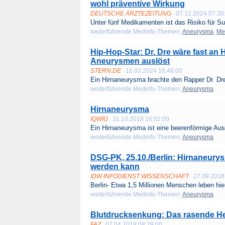
wohl präventive Wirkung
DEUTSCHE ÄRZTEZEITUNG
07.12.2024 07:30
Unter fünf Medikamenten ist das Risiko für Su
weiterführende Medinfo-Themen:
Aneurysma
;
Me
Hip-Hop-Star: Dr. Dre wäre fast an
Aneurysmen auslöst
STERN.DE
16.03.2024 16:46:00
Ein Hirnaneurysma brachte den Rapper Dr. Dre 
weiterführende Medinfo-Themen:
Aneurysma
Hirnaneurysma
IQWIG
31.10.2018 16:02:00
Ein Hirnaneurysma ist eine beerenförmige Aus
weiterführende Medinfo-Themen:
Aneurysma
DSG-PK, 25.10./Berlin: Hirnaneury
werden kann
IDW INFODIENST WISSENSCHAFT
27.09.2018
Berlin- Etwa 1,5 Millionen Menschen leben hier
weiterführende Medinfo-Themen:
Aneurysma
Blutdrucksenkung: Das rasende Her
FAZ
07.04.2018 08:29:00