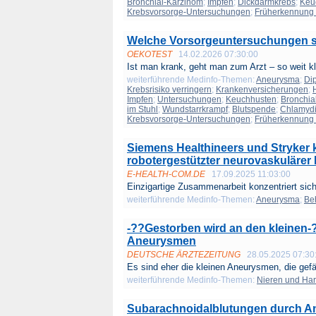
Bronchial-Karzinom
;
Impfen
;
Dickdarmkrebs
;
Keu
Krebsvorsorge-Untersuchungen
;
Früherkennung 
Welche Vorsorgeuntersuchungen si
OEKOTEST
14.02.2026 07:30:00
Ist man krank, geht man zum Arzt – so weit kla
weiterführende Medinfo-Themen:
Aneurysma
;
Di
Krebsrisiko verringern
;
Krankenversicherungen
;
Impfen
;
Untersuchungen
;
Keuchhusten
;
Bronchia
im Stuhl
;
Wundstarrkrampf
;
Blutspende
;
Chlamydi
Krebsvorsorge-Untersuchungen
;
Früherkennung 
Siemens Healthineers und Stryker 
robotergestützter neurovaskulärer E
E-HEALTH-COM.DE
17.09.2025 11:03:00
Einzigartige Zusammenarbeit konzentriert sich 
weiterführende Medinfo-Themen:
Aneurysma
;
Be
-??Gestorben wird an den kleinen-
Aneurysmen
DEUTSCHE ÄRZTEZEITUNG
28.05.2025 07:30
Es sind eher die kleinen Aneurysmen, die gefä
weiterführende Medinfo-Themen:
Nieren und Ha
Subarachnoidalblutungen durch An