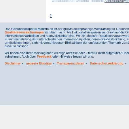
weiterführende Medinfo-Themen:
Aortenaneurys
1
Das Gesundheitsportal Medinfo.de ist der größte deutsprachige Webkatalog für Gesundhe
Qualitätsauszeichnungen
sichtbar macht. Als Linkportal verweisen wir direkt auf die Or
Informationen verbleiben und nachvollziehbar sind. Wir als Medinfo-Redaktion verantwort
Zusammenstellung der unterschiedlichen Informationsquellen, deren direkte Verlinkung, 
ermöglichen Ihnen, sich mit verschiedenen Blickwinkeln der umfassenden Thematik zu näh
auszuschliessen.
Wir haben eine Ihrer Meinung nach wichtige Adresse oder Literatur nicht aufgeführt? Da
aufnehmen. Auch über
Feedback
oder Hinweise freuen wir uns.
Disclaimer
-
neueste Einträge
-
Transparenzdaten
-
Datenschutzerklärung
-