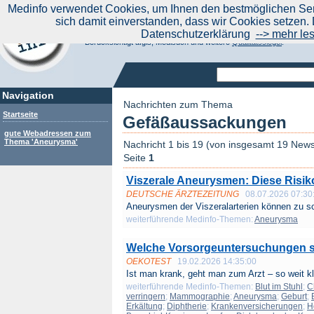
|
Medinfo verwendet Cookies, um Ihnen den bestmöglichen Serv
Aktuelle Nachrichten
Nachrichte
sich damit einverstanden, dass wir Cookies setzen. 
Suchen Sie noch oder Finden Sie schon?
Datenschutzerklärung
--> mehr le
Medinfo.de - Meta-Portal für Gesundheitsthemen
Berücksichtigt afgis, Medisuch und weitere
Qualitätssiegel
.
Navigation
Nachrichten zum Thema
Startseite
Gefäßaussackungen
gute Webadressen zum
Thema 'Aneurysma'
Nachricht 1 bis 19 (von insgesamt 19 New
Seite
1
Viszerale Aneurysmen: Diese Risi
DEUTSCHE ÄRZTEZEITUNG
08.07.2026 07:30
Aneurysmen der Viszeralarterien können zu s
weiterführende Medinfo-Themen:
Aneurysma
Welche Vorsorgeuntersuchungen si
OEKOTEST
19.02.2026 14:35:00
Ist man krank, geht man zum Arzt – so weit kla
weiterführende Medinfo-Themen:
Blut im Stuhl
;
C
verringern
;
Mammographie
;
Aneurysma
;
Geburt
;
Erkältung
;
Diphtherie
;
Krankenversicherungen
;
H