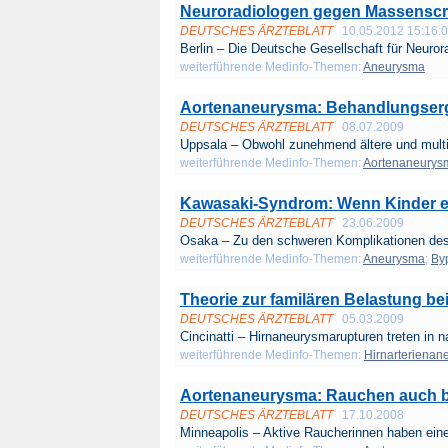
Neuroradiologen gegen Massenscr
DEUTSCHES ÄRZTEBLATT
10.05.2012 15:16:
Berlin – Die Deutsche Gesellschaft für Neurora
weiterführende Medinfo-Themen:
Aneurysma
Aortenaneurysma: Behandlungserg
DEUTSCHES ÄRZTEBLATT
08.07.2009
Uppsala – Obwohl zunehmend ältere und multi
weiterführende Medinfo-Themen:
Aortenaneurys
Kawasaki-Syndrom: Wenn Kinder e
DEUTSCHES ÄRZTEBLATT
23.06.2009
Osaka – Zu den schweren Komplikationen de
weiterführende Medinfo-Themen:
Aneurysma
;
By
Theorie zur familären Belastung b
DEUTSCHES ÄRZTEBLATT
05.03.2009
Cincinatti – Hirnaneurysmarupturen treten in na
weiterführende Medinfo-Themen:
Hirnarterienan
Aortenaneurysma: Rauchen auch bei
DEUTSCHES ÄRZTEBLATT
17.10.2008
Minneapolis – Aktive Raucherinnen haben eine