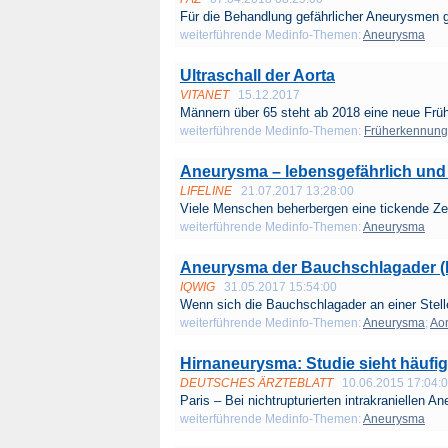
Für die Behandlung gefährlicher Aneurysmen gi
weiterführende Medinfo-Themen:
Aneurysma
Ultraschall der Aorta
VITANET
15.12.2017
Männern über 65 steht ab 2018 eine neue Früh
weiterführende Medinfo-Themen:
Früherkennung
Aneurysma – lebensgefährlich und
LIFELINE
21.07.2017 13:28:00
Viele Menschen beherbergen eine tickende Ze
weiterführende Medinfo-Themen:
Aneurysma
Aneurysma der Bauchschlagader 
IQWIG
31.05.2017 15:54:00
Wenn sich die Bauchschlagader an einer Stell
weiterführende Medinfo-Themen:
Aneurysma
;
Ao
Hirnaneurysma: Studie sieht häufig
DEUTSCHES ÄRZTEBLATT
10.06.2015 17:04:
Paris – Bei nichtrupturierten intrakraniellen An
weiterführende Medinfo-Themen:
Aneurysma