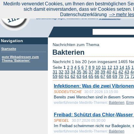
|
Medinfo verwendet Cookies, um Ihnen den bestmöglichen Serv
Aktuelle Nachrichten
Nachrichte
sich damit einverstanden, dass wir Cookies setzen. 
Suchen Sie noch oder Finden Sie schon?
Datenschutzerklärung
--> mehr le
Medinfo.de - Meta-Portal für Gesundheitsthemen
Berücksichtigt afgis, Medisuch und weitere
Qualitätssiegel
.
Navigation
Nachrichten zum Thema
Startseite
Bakterien
gute Webadressen zum
Thema 'Bakterien'
Nachricht 1 bis 20 (von insgesamt 1465 N
Seite
1
2
3
4
5
6
7
8
9
10
11
12
13
14
15
1
31
32
33
34
35
36
37
38
39
40
41
42
43
4
59
60
61
62
63
64
65
66
67
68
69
70
71
7
Infektionen: Was die zwei Vibrione
SÜDDEUTSCHE
30.07.2026 13:15:00
Bereits zwei Menschen sind in diesem Sommer
weiterführende Medinfo-Themen:
Bakterien
;
Erre
Freibad: Schützt das Chlor-Wasser
SPIEGEL
30.07.2026 05:30:00
Im Freibad schwimmen nicht nur Badegäste, s
weiterführende Medinfo-Themen:
Bakterien