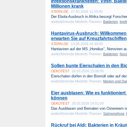
Infektionskrankheiten: Viren, Bakte
Millionen krank
STERN.DE
27.05.2026 11:10:00
Der Ebola-Ausbruch in Afrika besorgt Forscher
weiterführende Medinfo-Themen:
Bakterien
;
Impf
Hantavirus-Ausbruch: Willkommen 
erwarten Sie auf Kreuzfahrtschiffen
STERN.DE
13.05.2026 10:30:00
Hantaviren auf der MS „Hondius“, Noroviren auf
weiterführende Medinfo-Themen:
Bakterien
;
Noro
Sollen bunte Eierschalen in den B
OEKOTEST
26.03.2026 15:08:00
Eierschalen dürfen in den Biomüll oder auf de
weiterführende Medinfo-Themen:
Magen und Da
Eier ausblasen: Wie es funktionier
können
OEKOTEST
26.03.2026 14:51:00
Das Ausblasen und Bemalen von Ostereiern ist
weiterführende Medinfo-Themen:
Salmonellose
;
Rückruf bei Aldi: Bakterien in Krä