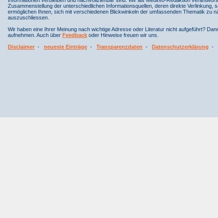
Informationen verbleiben und nachvollziehbar sind. Wir als Medinfo-Redaktion verantwort
Zusammenstellung der unterschiedlichen Informationsquellen, deren direkte Verlinkung, 
ermöglichen Ihnen, sich mit verschiedenen Blickwinkeln der umfassenden Thematik zu näh
auszuschliessen.
Wir haben eine Ihrer Meinung nach wichtige Adresse oder Literatur nicht aufgeführt? Da
aufnehmen. Auch über
Feedback
oder Hinweise freuen wir uns.
Disclaimer
-
neueste Einträge
-
Transparenzdaten
-
Datenschutzerklärung
-