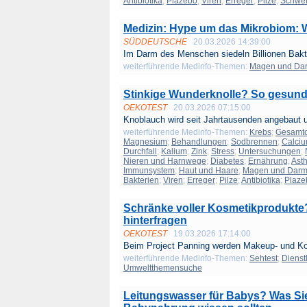
Antibiotika
;
Plazebo
;
Viren
;
Erreger
;
Pilze
;
Schwef
Medizin: Hype um das Mikrobiom: W
SÜDDEUTSCHE
20.03.2026 14:39:00
Im Darm des Menschen siedeln Billionen Bakte
weiterführende Medinfo-Themen:
Magen und Da
Stinkige Wunderknolle? So gesund 
OEKOTEST
20.03.2026 07:15:00
Knoblauch wird seit Jahrtausenden angebaut u
weiterführende Medinfo-Themen:
Krebs
;
Gesamtc
Magnesium
;
Behandlungen
;
Sodbrennen
;
Calci
Durchfall
;
Kalium
;
Zink
;
Stress
;
Untersuchungen
;
Nieren und Harnwege
;
Diabetes
;
Ernährung
;
Ast
Immunsystem
;
Haut und Haare
;
Magen und Dar
Bakterien
;
Viren
;
Erreger
;
Pilze
;
Antibiotika
;
Plaze
Schränke voller Kosmetikprodukte
hinterfragen
OEKOTEST
19.03.2026 17:14:00
Beim Project Panning werden Makeup- und Ko
weiterführende Medinfo-Themen:
Sehtest
;
Dienst
Umweltthemensuche
Leitungswasser für Babys? Was Sie