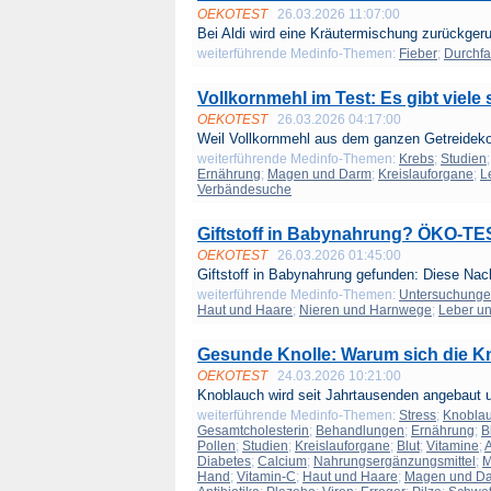
OEKOTEST
26.03.2026 11:07:00
Bei Aldi wird eine Kräutermischung zurückgeruf
weiterführende Medinfo-Themen:
Fieber
;
Durchfa
Vollkornmehl im Test: Es gibt viele
OEKOTEST
26.03.2026 04:17:00
Weil Vollkornmehl aus dem ganzen Getreidekor
weiterführende Medinfo-Themen:
Krebs
;
Studien
Ernährung
;
Magen und Darm
;
Kreislauforgane
;
L
Verbändesuche
Giftstoff in Babynahrung? ÖKO-TES
OEKOTEST
26.03.2026 01:45:00
Giftstoff in Babynahrung gefunden: Diese Nach
weiterführende Medinfo-Themen:
Untersuchung
Haut und Haare
;
Nieren und Harnwege
;
Leber un
Gesunde Knolle: Warum sich die K
OEKOTEST
24.03.2026 10:21:00
Knoblauch wird seit Jahrtausenden angebaut u
weiterführende Medinfo-Themen:
Stress
;
Knobla
Gesamtcholesterin
;
Behandlungen
;
Ernährung
;
B
Pollen
;
Studien
;
Kreislauforgane
;
Blut
;
Vitamine
;
A
Diabetes
;
Calcium
;
Nahrungsergänzungsmittel
;
M
Hand
;
Vitamin-C
;
Haut und Haare
;
Magen und D