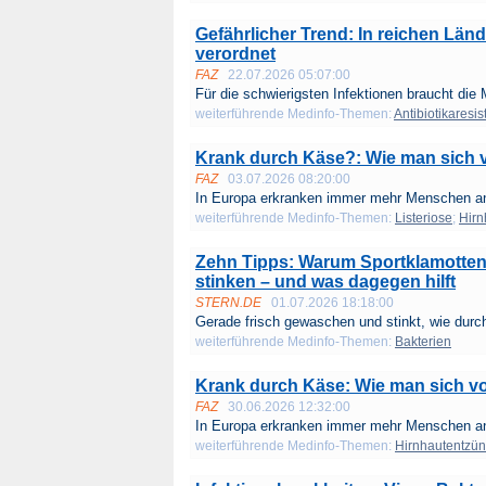
Gefährlicher Trend: In reichen Länd
verordnet
FAZ
22.07.2026 05:07:00
Für die schwierigsten Infektionen braucht die 
weiterführende Medinfo-Themen:
Antibiotikaresi
Krank durch Käse?: Wie man sich v
FAZ
03.07.2026 08:20:00
In Europa erkranken immer mehr Menschen an 
weiterführende Medinfo-Themen:
Listeriose
;
Hirn
Zehn Tipps: Warum Sportklamotte
stinken – und was dagegen hilft
STERN.DE
01.07.2026 18:18:00
Gerade frisch gewaschen und stinkt, wie durch
weiterführende Medinfo-Themen:
Bakterien
Krank durch Käse: Wie man sich vo
FAZ
30.06.2026 12:32:00
In Europa erkranken immer mehr Menschen an 
weiterführende Medinfo-Themen:
Hirnhautentzü