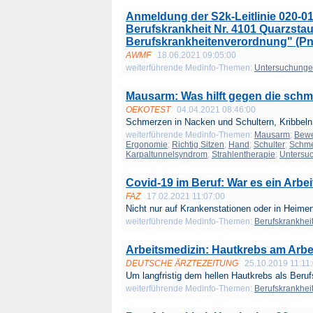
Anmeldung der S2k-Leitlinie 020-0
Berufskrankheit Nr. 4101 Quarzsta
Berufskrankheitenverordnung" (Pne
AWMF
18.06.2021 09:05:00
weiterführende Medinfo-Themen:
Untersuchung
Mausarm: Was hilft gegen die schm
OEKOTEST
04.04.2021 08:46:00
Schmerzen in Nacken und Schultern, Kribbeln 
weiterführende Medinfo-Themen:
Mausarm
;
Bewe
Ergonomie
;
Richtig Sitzen
;
Hand
;
Schulter
;
Schm
Karpaltunnelsyndrom
;
Strahlentherapie
;
Untersu
Covid-19 im Beruf: War es ein Arbei
FAZ
17.02.2021 11:07:00
Nicht nur auf Krankenstationen oder in Heimen 
weiterführende Medinfo-Themen:
Berufskrankhei
Arbeitsmedizin: Hautkrebs am Arbei
DEUTSCHE ÄRZTEZEITUNG
25.10.2019 11:11
Um langfristig dem hellen Hautkrebs als Beruf
weiterführende Medinfo-Themen:
Berufskrankhei