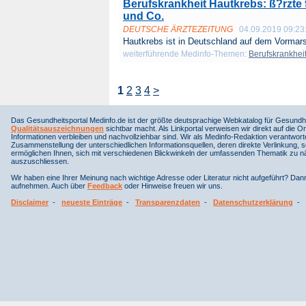
Berufskrankheit Hautkrebs: ß?rzte f
und Co.
DEUTSCHE ÄRZTEZEITUNG
04.09.2019 09:23
Hautkrebs ist in Deutschland auf dem Vormars
weiterführende Medinfo-Themen:
Berufskrankhei
1
2
3
4
>
Das Gesundheitsportal Medinfo.de ist der größte deutsprachige Webkatalog für Gesundhe
Qualitätsauszeichnungen
sichtbar macht. Als Linkportal verweisen wir direkt auf die Or
Informationen verbleiben und nachvollziehbar sind. Wir als Medinfo-Redaktion verantwort
Zusammenstellung der unterschiedlichen Informationsquellen, deren direkte Verlinkung, 
ermöglichen Ihnen, sich mit verschiedenen Blickwinkeln der umfassenden Thematik zu näh
auszuschliessen.
Wir haben eine Ihrer Meinung nach wichtige Adresse oder Literatur nicht aufgeführt? Da
aufnehmen. Auch über
Feedback
oder Hinweise freuen wir uns.
Disclaimer
-
neueste Einträge
-
Transparenzdaten
-
Datenschutzerklärung
-