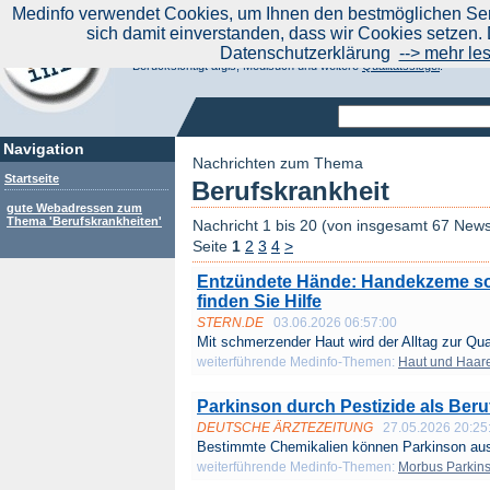
|
Medinfo verwendet Cookies, um Ihnen den bestmöglichen Serv
Aktuelle Nachrichten
Nachrichte
sich damit einverstanden, dass wir Cookies setzen. 
Suchen Sie noch oder Finden Sie schon?
Datenschutzerklärung
--> mehr le
Medinfo.de - Meta-Portal für Gesundheitsthemen
Berücksichtigt afgis, Medisuch und weitere
Qualitätssiegel
.
Navigation
Nachrichten zum Thema
Startseite
Berufskrankheit
gute Webadressen zum
Thema 'Berufskrankheiten'
Nachricht 1 bis 20 (von insgesamt 67 New
Seite
1
2
3
4
>
Entzündete Hände: Handekzeme sol
finden Sie Hilfe
STERN.DE
03.06.2026 06:57:00
Mit schmerzender Haut wird der Alltag zur Qua
weiterführende Medinfo-Themen:
Haut und Haar
Parkinson durch Pestizide als Beru
DEUTSCHE ÄRZTEZEITUNG
27.05.2026 20:25
Bestimmte Chemikalien können Parkinson aus
weiterführende Medinfo-Themen:
Morbus Parkin