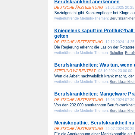
Berufskrankheit anerkennen
DEUTSCHE ÄRZTEZEITUNG
21.01.2025 20:25
Sozialgericht gibt Krankenpfleger bei Klage auf
weiterführende Medinfo-Themen:
Berufskrankhei
Kniegelenk kaputt im Profifuß?ball
gelten
DEUTSCHE ÄRZTEZEITUNG
12.12.2024 14:25
Die Regierung erkennt die Läsion der Rotatore.
weiterführende Medinfo-Themen:
Schulter
;
Beruf
Berufskrankheiten: Was tun, wenn 
STIFTUNG WARENTEST
08.10.2024 23:00:00
Wen die Arbeit nach­weislich krank macht, der h
weiterführende Medinfo-Themen:
Berufskrankhei
Berufskrankheiten: Mangelware Pr
DEUTSCHE ÄRZTEZEITUNG
16.08.2024 07:30
Von den 202.000 anerkannten Berufskrankheite
weiterführende Medinfo-Themen:
Berufskrankhei
Meniskopathie: Berufskrankheit n
DEUTSCHE ÄRZTEZEITUNG
25.07.2024 20:25
Für die Anerkennung einer Meniskopathie als B