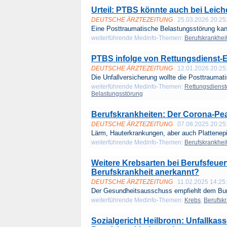
Urteil: PTBS könnte auch bei Leic
DEUTSCHE ÄRZTEZEITUNG
25.03.2026 20:25
Eine Posttraumatische Belastungsstörung kan
weiterführende Medinfo-Themen:
Berufskrankhei
PTBS infolge von Rettungsdienst-E
DEUTSCHE ÄRZTEZEITUNG
12.01.2026 20:25
Die Unfallversicherung wollte die Posttraumati
weiterführende Medinfo-Themen:
Rettungsdienst
Belastungsstörung
Berufskrankheiten: Der Corona-Pea
DEUTSCHE ÄRZTEZEITUNG
07.08.2025 20:25
Lärm, Hauterkrankungen, aber auch Plattenepit
weiterführende Medinfo-Themen:
Berufskrankhei
Weitere Krebsarten bei Berufsfeuer
Berufskrankheit anerkannt?
DEUTSCHE ÄRZTEZEITUNG
11.02.2025 14:25
Der Gesundheitsausschuss empfiehlt dem Bund
weiterführende Medinfo-Themen:
Krebs
;
Berufsk
Sozialgericht Heilbronn: Unfallka