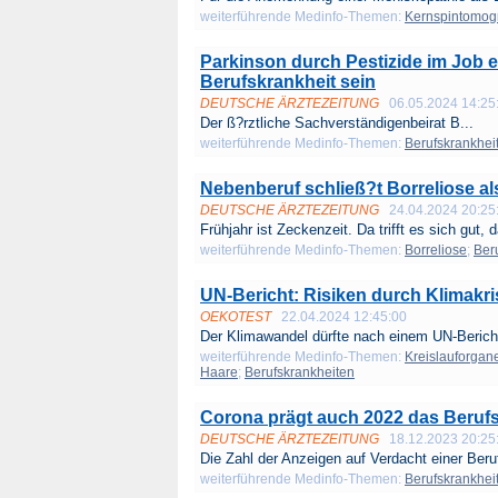
weiterführende Medinfo-Themen:
Kernspintomog
Parkinson durch Pestizide im Job 
Berufskrankheit sein
DEUTSCHE ÄRZTEZEITUNG
06.05.2024 14:25
Der ß?rztliche Sachverständigenbeirat B...
weiterführende Medinfo-Themen:
Berufskrankhei
Nebenberuf schließ?t Borreliose al
DEUTSCHE ÄRZTEZEITUNG
24.04.2024 20:25
Frühjahr ist Zeckenzeit. Da trifft es sich gut, d
weiterführende Medinfo-Themen:
Borreliose
;
Ber
UN-Bericht: Risiken durch Klimakris
OEKOTEST
22.04.2024 12:45:00
Der Klimawandel dürfte nach einem UN-Bericht
weiterführende Medinfo-Themen:
Kreislauforgan
Haare
;
Berufskrankheiten
Corona prägt auch 2022 das Beru
DEUTSCHE ÄRZTEZEITUNG
18.12.2023 20:25
Die Zahl der Anzeigen auf Verdacht einer Beruf
weiterführende Medinfo-Themen:
Berufskrankhei